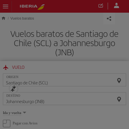
Saltar al contenido principal
Vuelos baratos
Vuelos baratos de Santiago de
Chile (SCL) a Johannesburgo
(JNB)
VUELO
ORIGEN
DESTINO
Seleccione
Ida y vuelta
una
opción
Pagar con Avios