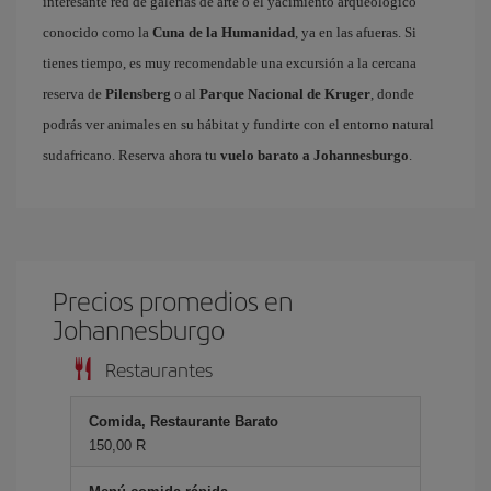
interesante red de galerías de arte o el yacimiento arqueológico
conocido como la
Cuna de la Humanidad
, ya en las afueras. Si
tienes tiempo, es muy recomendable una excursión a la cercana
reserva de
Pilensberg
o al
Parque Nacional de Kruger
, donde
podrás ver animales en su hábitat y fundirte con el entorno natural
sudafricano. Reserva ahora tu
vuelo barato a Johannesburgo
.
Precios promedios en
Johannesburgo
Restaurantes
Comida, Restaurante Barato
150,00 R