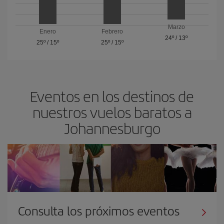
Marzo
Enero
Febrero
24º
/
13º
25º
/
15º
25º
/
15º
Eventos en los destinos de
nuestros vuelos baratos a
Johannesburgo
Consulta los próximos eventos