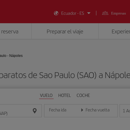
Ecuador - ES
Empresas
 reserva
Preparar el viaje
Experien
aulo - Nápoles
baratos de Sao Paulo (SAO) a Nápol
VUELO
HOTEL
COCHE
Fecha ida
Fecha vuelta
1
A
Introduce la fecha en formato día/mes/año
Introduce la fecha en format