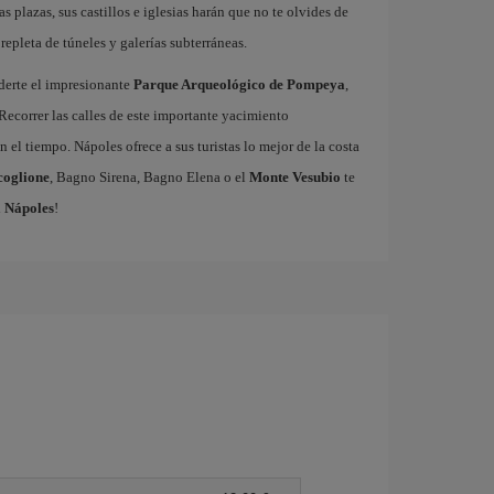
as plazas, sus castillos e iglesias harán que no te olvides de
repleta de túneles y galerías subterráneas.
derte el impresionante
Parque Arqueológico de Pompeya
,
Recorrer las calles de este importante yacimiento
 el tiempo. Nápoles ofrece a sus turistas lo mejor de la costa
coglione
, Bagno Sirena, Bagno Elena o el
Monte Vesubio
te
a Nápoles
!