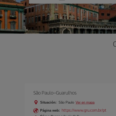
una
opción
São Paulo–Guarulhos
Situación:
São Paulo
Ver en mapa
https://www.gru.com.br/pt
Página web: