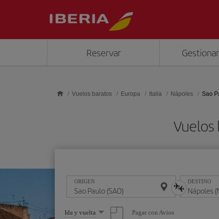
Saltar al contenido principal
Reservar
Gestionar
Vuelos baratos
Europa
Italia
Nápoles
Sao P
Vuelos 
ORIGEN
DESTINO
Seleccione
Pagar con Avios
Ida y vuelta