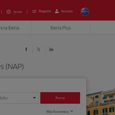
Registro
Acceso
Ayuda
cia Iberia
Iberia Plus
es (NAP)
dulto
Buscar
o día/mes/año
Más Económica