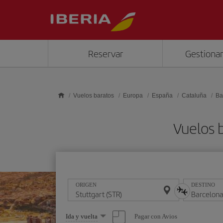
Saltar al contenido principal
Reservar
Gestionar
Vuelos baratos
Europa
España
Cataluña
Ba
Vuelos 
ORIGEN
DESTINO
Seleccione
Pagar con Avios
Ida y vuelta