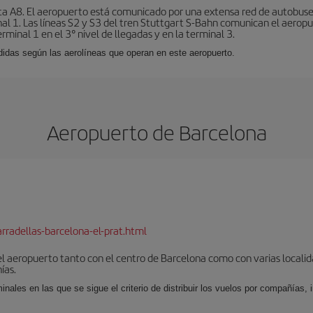
sta A8. El aeropuerto está comunicado por una extensa red de autobuse
nal 1. Las líneas S2 y S3 del tren Stuttgart S-Bahn comunican el aeropu
rminal 1 en el 3° nivel de llegadas y en la terminal 3.
ididas según las aerolíneas que operan en este aeropuerto.
Aeropuerto de Barcelona
rradellas-barcelona-el-prat.html
el aeropuerto tanto con el centro de Barcelona como con varias locali
ías.
nales en las que se sigue el criterio de distribuir los vuelos por compañías,