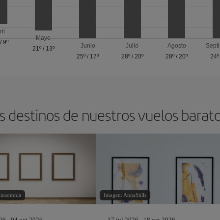
ril
Mayo
/
9º
Junio
Julio
Agosto
Sept
21º
/
13º
25º
/
17º
28º
/
20º
28º
/
20º
24º
s destinos de nuestros vuelos barat
hinsomnia
Imagen: AnnaStills
26 - 04 oct 2026
17 jul 2026 - 18 oct 2026