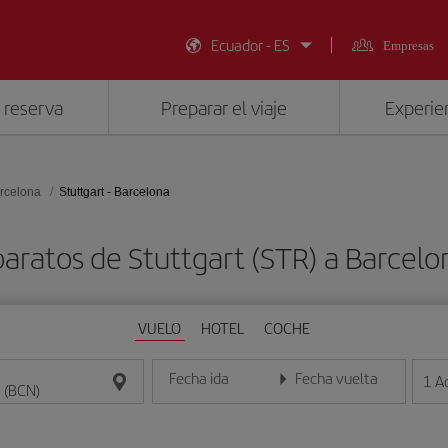
Ecuador - ES
Empresas
 reserva
Preparar el viaje
Experien
rcelona
Stuttgart - Barcelona
baratos de Stuttgart (STR) a Barcelo
VUELO
HOTEL
COCHE
Fecha ida
Fecha vuelta
1
A
Introduce la fecha en formato día/mes/año
Introduce la fecha en format