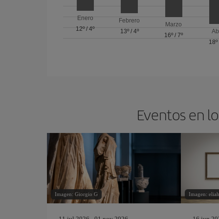
Enero
Febrero
Marzo
12º
/
4º
13º
/
4º
Ab
16º
/
7º
18º
Eventos en lo
Imagen: Giorgio G
Imagen: elia
11 jul 2026 - 01 nov 2026
16 jun 20