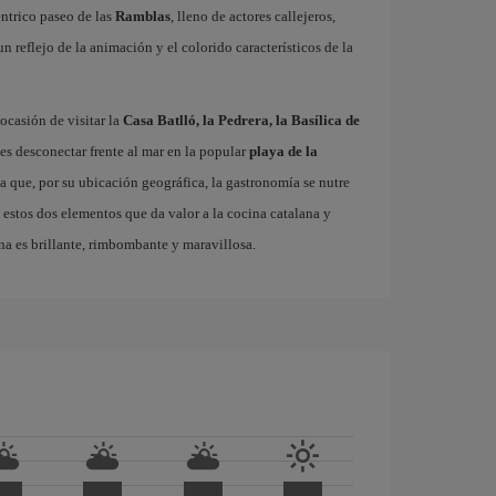
éntrico paseo de las
Ramblas
, lleno de actores callejeros,
 un reflejo de la animación y el colorido característicos de la
ocasión de visitar la
Casa Batlló, la Pedrera, la Basílica de
es desconectar frente al mar en la popular
playa de la
ta que, por su ubicación geográfica, la gastronomía se nutre
 estos dos elementos que da valor a la cocina catalana y
na es brillante, rimbombante y maravillosa.