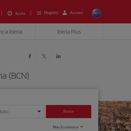
Registro
Acceso
Ayuda
cia Iberia
Iberia Plus
na (BCN)
dulto
Buscar
o día/mes/año
Más Económica