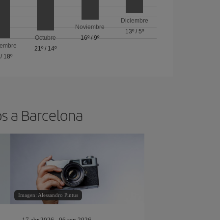
Diciembre
Noviembre
13º
/
5º
Octubre
16º
/
9º
iembre
21º
/
14º
/
18º
os a Barcelona
Imagen: Alessandro Pintus
17 abr 2026 - 06 sep 2026