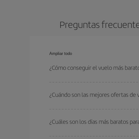
Preguntas frecuentes
Ampliar todo
¿Cómo conseguir el vuelo más barato
Podrás ahorrar en tu billete de avión de Stuttgar
las fechas y horarios de ida y vuelta.
¿Cuándo son las mejores ofertas de 
Puedes conseguir los vuelos más baratos viajan
periodos de vacaciones escolares son temporada
¿Cuáles son los días más baratos par
precios encontrarás.