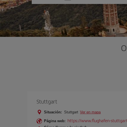
una
opción
O
Stuttgart
Situación:
Stuttgart
Ver en mapa
https://www.flughafen-stuttgar
Página web: