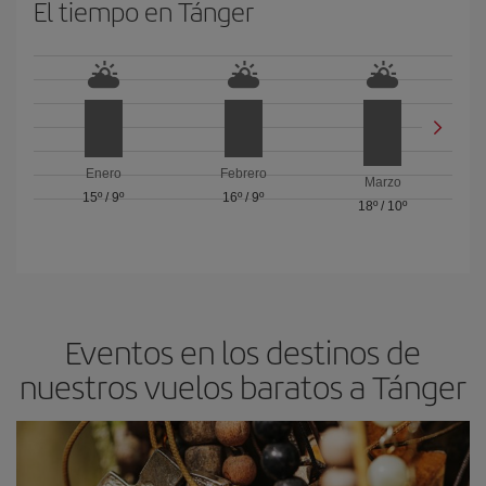
El tiempo en Tánger
Enero
Febrero
Marzo
15º
/
9º
16º
/
9º
18º
/
10º
Eventos en los destinos de
nuestros vuelos baratos a Tánger