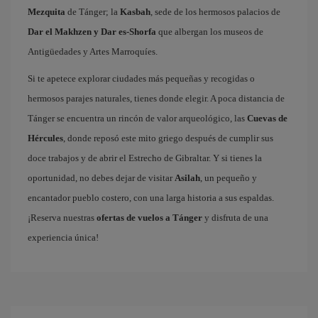
Mezquita
de Tánger; la
Kasbah
, sede de los hermosos palacios de
Dar el Makhzen y Dar es-Shorfa
que albergan los museos de
Antigüedades y Artes Marroquíes.
Si te apetece explorar ciudades más pequeñas y recogidas o
hermosos parajes naturales, tienes donde elegir. A poca distancia de
Tánger se encuentra un rincón de valor arqueológico, las
Cuevas de
Hércules
, donde reposó este mito griego después de cumplir sus
doce trabajos y de abrir el Estrecho de Gibraltar. Y si tienes la
oportunidad, no debes dejar de visitar
Asilah
, un pequeño y
encantador pueblo costero, con una larga historia a sus espaldas.
¡Reserva nuestras
ofertas de vuelos a Tánger
y disfruta de una
experiencia única!