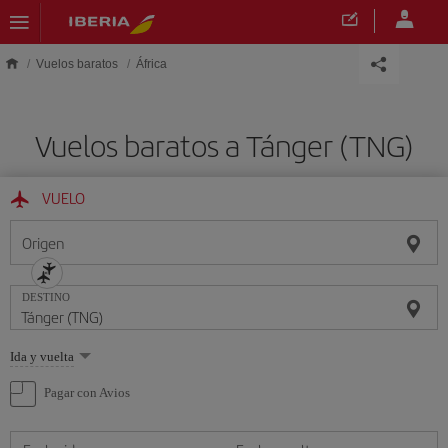
Saltar al contenido principal
Vuelos baratos
África
Vuelos baratos a Tánger (TNG)
VUELO
Origen
DESTINO
Seleccione
Ida y vuelta
una
opción
Pagar con Avios