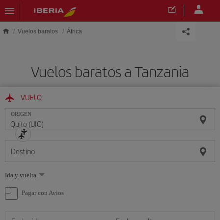
Saltar al contenido principal
Vuelos baratos
África
Vuelos baratos a Tanzania
VUELO
ORIGEN
Destino
Seleccione
Ida y vuelta
una
opción
Pagar con Avios