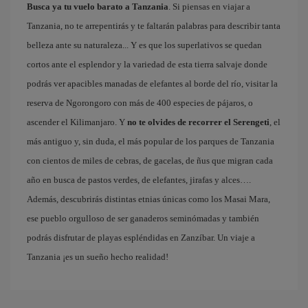
Busca ya tu vuelo barato a Tanzania
. Si piensas en viajar a
Tanzania, no te arrepentirás y te faltarán palabras para describir tanta
belleza ante su naturaleza... Y es que los superlativos se quedan
cortos ante el esplendor y la variedad de esta tierra salvaje donde
podrás ver apacibles manadas de elefantes al borde del río, visitar la
reserva de Ngorongoro con más de 400 especies de pájaros, o
ascender el Kilimanjaro. Y
no te olvides de recorrer el Serengeti
, el
más antiguo y, sin duda, el más popular de los parques de Tanzania
con cientos de miles de cebras, de gacelas, de ñus que migran cada
año en busca de pastos verdes, de elefantes, jirafas y alces….
Además, descubrirás distintas etnias únicas como los Masai Mara,
ese pueblo orgulloso de ser ganaderos seminómadas y también
podrás disfrutar de playas espléndidas en Zanzíbar. Un viaje a
Tanzania ¡es un sueño hecho realidad!