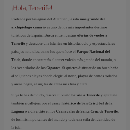
¡Hola, Tenerife!
Rodeada por las aguas del Atlántico, la
isla más grande del
archipiélago canario
es uno de los más importantes destinos
turísticos de España. Busca entre nuestras
ofertas de vuelos a
Tenerife
y descubre una isla rica en historia, ocio y espectaculares
paisajes naturales, como los que ofrece el
Parque Nacional del
Teide
, donde encontrarás el tercer volcán más grande del mundo, o
los Acantilados de los Gigantes. Si quieres disfrutar de un buen baño
al sol, tienes playas donde elegir: al norte, playas de cantos rodados
y arena negra, al sur, las de arena más fina y clara.
Si ya te has decidido, reserva tu
vuelo barato a Tenerife
y apúntate
también a callejear por el
casco histórico de San Cristóbal de la
Laguna
o a divertirte en los
Carnavales de Santa Cruz de Tenerife
,
de los más importantes del mundo y toda una seña de identidad de
la isla.