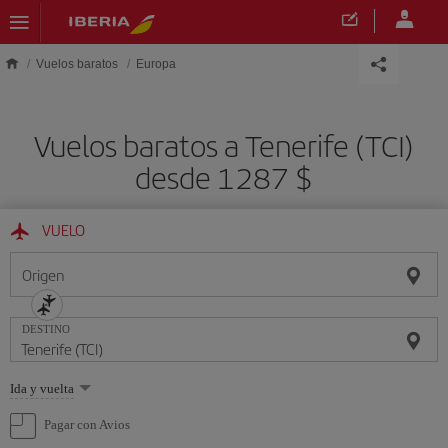
Saltar al contenido principal
Vuelos baratos
Europa
Vuelos baratos a Tenerife (TCI)
desde 1287 $
VUELO
Origen
DESTINO
Seleccione
Ida y vuelta
una
opción
Pagar con Avios