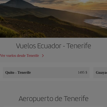
Vuelos Ecuador - Tenerife
Ver vuelos desde Tenerife
Quito
-
Tenerife
Guaya
1495 $
Aeropuerto de Tenerife