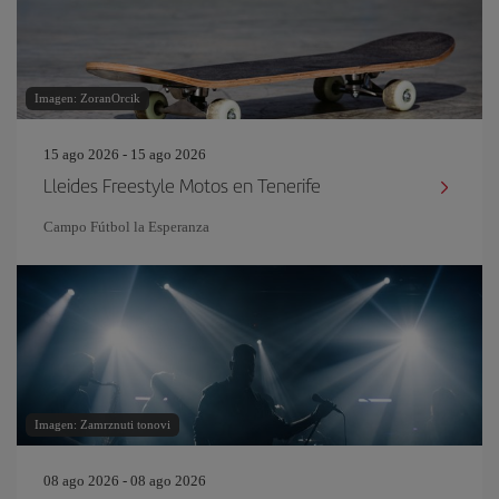
Imagen: ZoranOrcik
15 ago 2026 - 15 ago 2026
Lleides Freestyle Motos en Tenerife
Campo Fútbol la Esperanza
Imagen: Zamrznuti tonovi
08 ago 2026 - 08 ago 2026