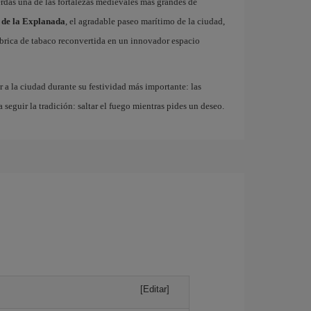
erdas una de las fortalezas medievales más grandes de
 de la Explanada
, el agradable paseo marítimo de la ciudad,
fábrica de tabaco reconvertida en un innovador espacio
r a la ciudad durante su festividad más importante: las
a seguir la tradición: saltar el fuego mientras pides un deseo.
[Editar]