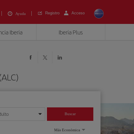
Registro
Acceso
Ayuda
cia Iberia
Iberia Plus
 (ALC)
dulto
Buscar
o día/mes/año
Más Económica