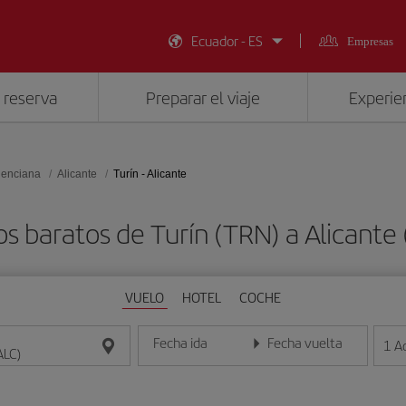
Ecuador - ES
Empresas
 reserva
Preparar el viaje
Experien
lenciana
Alicante
Turín - Alicante
s baratos de Turín (TRN) a Alicante
VUELO
HOTEL
COCHE
Fecha ida
Fecha vuelta
1
A
Introduce la fecha en formato día/mes/año
Introduce la fecha en format