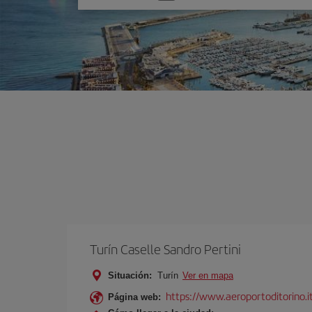
una
opción
Turín Caselle Sandro Pertini
Situación:
Turín
Ver en mapa
https://www.aeroportoditorino.it
Página web: