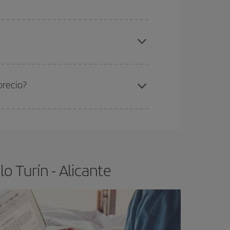
elo y de que las tarifas más baratas (turista)
rín-Alicante-dest
.
ra el vuelo más barato.
precio?
ser flexible.
Lo normal es que
cuanto antes
 poco abiertos, podrás
elegir el precio más
o Turín - Alicante