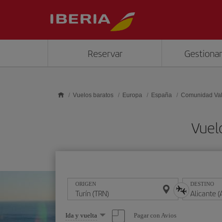
Saltar al contenido principal
Reservar
Gestionar
Vuelos baratos
Europa
España
Comunidad Va
Vuelo
ORIGEN
DESTINO
Seleccione
Pagar con Avios
Ida y vuelta