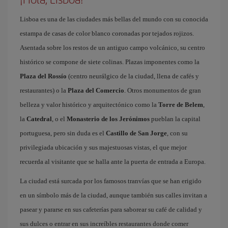
Lisboa es una de las ciudades más bellas del mundo con su conocida
estampa de casas de color blanco coronadas por tejados rojizos.
Asentada sobre los restos de un antiguo campo volcánico, su centro
histórico se compone de siete colinas. Plazas imponentes como la
Plaza del Rossío
(centro neurálgico de la ciudad, llena de cafés y
restaurantes) o la
Plaza del Comercio
. Otros monumentos de gran
belleza y valor histórico y arquitectónico como la
Torre de Belem
,
la
Catedral
, o el
Monasterio de los Jerónimos
pueblan la capital
portuguesa, pero sin duda es el
Castillo de San Jorge
, con su
privilegiada ubicación y sus majestuosas vistas, el que mejor
recuerda al visitante que se halla ante la puerta de entrada a Europa.
La ciudad está surcada por los famosos tranvías que se han erigido
en un símbolo más de la ciudad, aunque también sus calles invitan a
pasear y pararse en sus cafeterías para saborear su café de calidad y
sus dulces o entrar en sus increíbles restaurantes donde comer