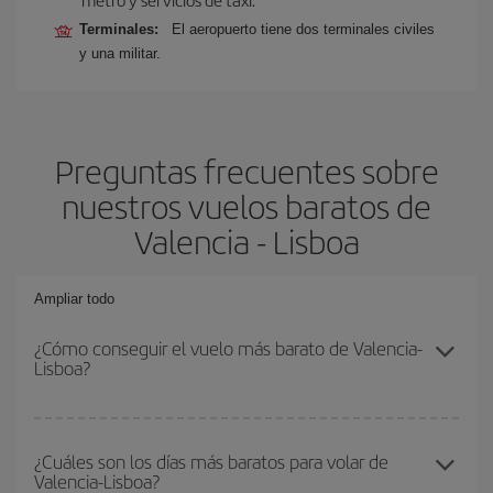
Terminales:
El aeropuerto tiene dos terminales civiles
y una militar.
Preguntas frecuentes sobre
nuestros vuelos baratos de
Valencia - Lisboa
Ampliar todo
¿Cómo conseguir el vuelo más barato de Valencia-
Lisboa?
Podrás ahorrar en tu billete de avión de Valencia-Lisboa-dest y
conseguir el vuelo más barato si evitas temporadas altas,
¿Cuáles son los días más baratos para volar de
Valencia-Lisboa?
compras con antelación y puedes ser flexible con las fechas y