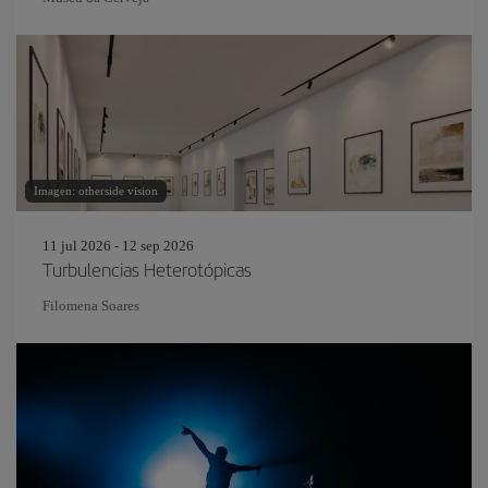
Imagen: otherside vision
11 jul 2026 - 12 sep 2026
Turbulencias Heterotópicas
Filomena Soares