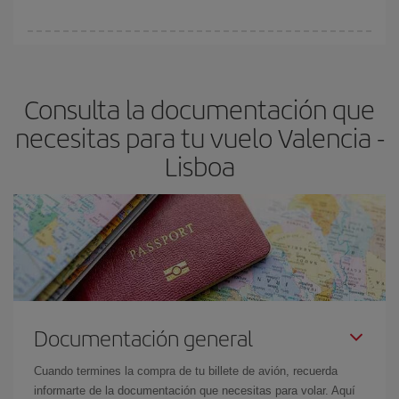
vayan agotando. Por eso, comprar con antelación es
fundamental
para conseguir
vuelos baratos a Valencia-Lisboa-
En Iberia, tenemos distintas tarifas para garantizarte el mejor
dest
.
precio según tus necesidades de viaje. La tarifa básica, te
asegura el vuelo más barato.
Consulta la documentación que
necesitas para tu vuelo Valencia -
Lisboa
Documentación general
Cuando termines la compra de tu billete de avión, recuerda
informarte de la documentación que necesitas para volar. Aquí