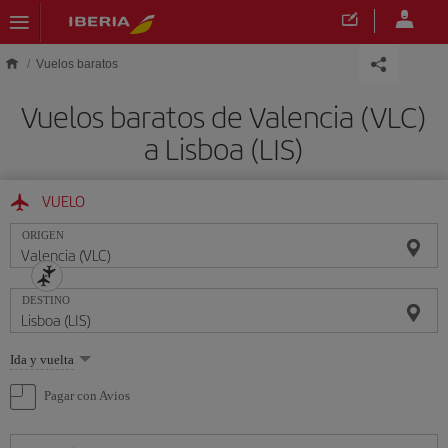
Saltar al contenido principal
Vuelos baratos
Vuelos baratos de Valencia (VLC)
a Lisboa (LIS)
VUELO
ORIGEN
DESTINO
Seleccione
Ida y vuelta
una
opción
Pagar con Avios