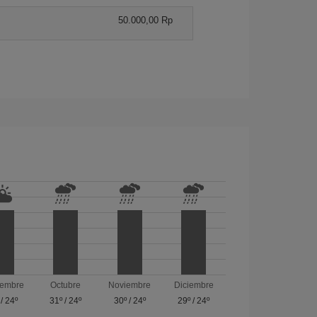
50.000,00 Rp
iembre
Octubre
Noviembre
Diciembre
/
24º
31º
/
24º
30º
/
24º
29º
/
24º