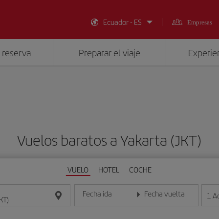
Ecuador - ES
Empresas
 reserva
Preparar el viaje
Experien
Vuelos baratos a Yakarta (JKT)
VUELO
HOTEL
COCHE
Fecha ida
Fecha vuelta
1
A
Introduce la fecha en formato día/mes/año
Introduce la fecha en format