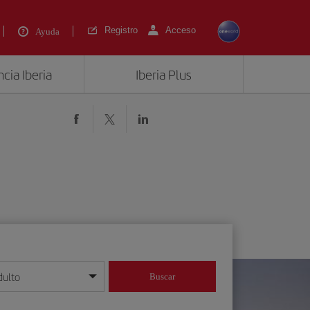
Registro
Acceso
Ayuda
cia Iberia
Iberia Plus
dulto
Buscar
o día/mes/año