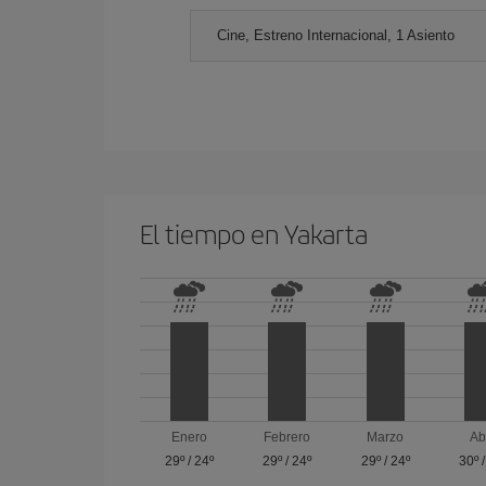
Cine, Estreno Internacional, 1 Asiento
El tiempo en Yakarta
Enero
Febrero
Marzo
Ab
29º
/
24º
29º
/
24º
29º
/
24º
30º