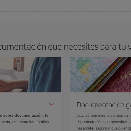
arte el mejor precio según tus necesidades de viaje. La tarifa básica, te asegu
cumentación que necesitas para tu 
Documentación g
es sobre documentación
: te
Cuando termines la compra de tu 
Iberia, así como los trámites
documentación que necesitas par
pasaporte, seguro o cualquier ot