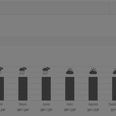
ril
Mayo
Junio
Julio
Agosto
Sept
/
24º
30º
/
24º
30º
/
23º
30º
/
23º
31º
/
23º
31º