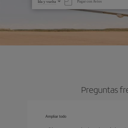
Seleccione
Pagar con Avios
Ida y vuelta
una
opción
Preguntas fr
Ampliar todo