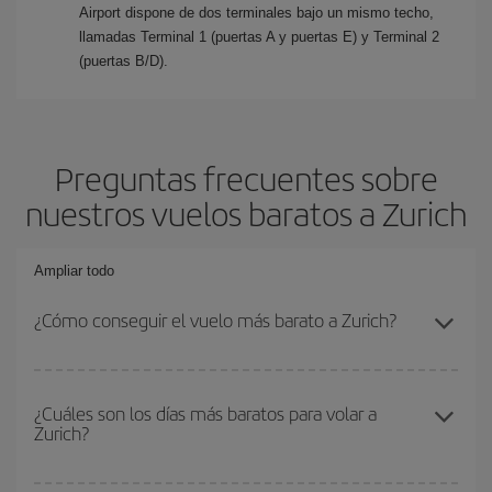
Airport dispone de dos terminales bajo un mismo techo,
llamadas Terminal 1 (puertas A y puertas E) y Terminal 2
(puertas B/D).
Preguntas frecuentes sobre
nuestros vuelos baratos a Zurich
Ampliar todo
¿Cómo conseguir el vuelo más barato a Zurich?
Podrás ahorrar en tu billete de avión y conseguir el vuelo más
barato si evitas temporadas altas, compras con antelación y
¿Cuáles son los días más baratos para volar a
Zurich?
puedes ser flexible con las fechas y horarios de ida y vuelta.
Además, si no tienes decidido un destino concreto para tu viaje,
mira nuestras ofertas y déjate inspirar: seguro que encuentras el