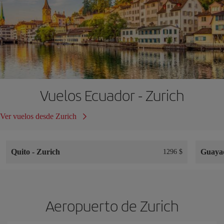
Vuelos Ecuador - Zurich
Ver vuelos desde Zurich
Quito
-
Zurich
Guaya
1296 $
Aeropuerto de Zurich