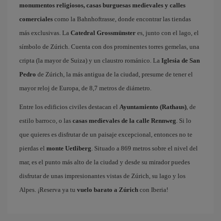
monumentos religiosos, casas burguesas medievales y calles
comerciales
como la Bahnhoftrasse, donde encontrar las tiendas
más exclusivas. La
Catedral Grossmünster
es, junto con el lago, el
símbolo de Zúrich. Cuenta con dos prominentes torres gemelas, una
cripta (la mayor de Suiza) y un claustro románico. La
Iglesia de San
Pedro
de Zúrich, la más antigua de la ciudad, presume de tener el
mayor reloj de Europa, de 8,7 metros de diámetro.
Entre los edificios civiles destacan el
Ayuntamiento (Rathaus)
, de
estilo barroco, o las
casas medievales de la calle Rennweg
. Si lo
que quieres es disfrutar de un paisaje excepcional, entonces no te
pierdas el
monte Uetliberg
. Situado a 869 metros sobre el nivel del
mar, es el punto más alto de la ciudad y desde su mirador puedes
disfrutar de unas impresionantes vistas de Zúrich, su lago y los
Alpes. ¡Reserva ya tu
vuelo barato a Zúrich
con Iberia!