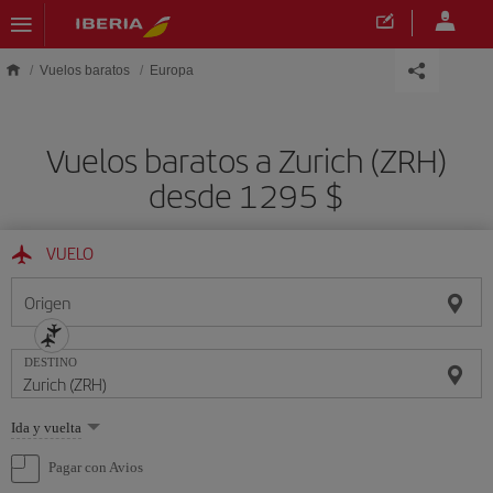
Saltar al contenido principal
Vuelos baratos
Europa
Vuelos baratos a Zurich (ZRH)
desde 1295 $
VUELO
Origen
DESTINO
Seleccione
Ida y vuelta
una
opción
Pagar con Avios