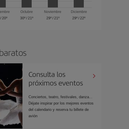
iembre
Octubre
Noviembre
Diciembre
/
20º
30º
/
21º
29º
/
21º
29º
/
22º
 baratos
Consulta los
próximos eventos
Conciertos, teatro, festivales, danza...
Déjate inspirar por los mejores eventos
del calendario y reserva tu billete de
avión