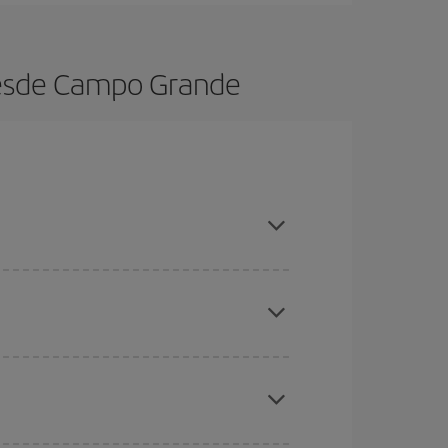
desde Campo Grande
es ser flexible con las fechas y horarios de ida y
cuentras el vuelo más barato.
ratos
. Dinos desde dónde vuelas, a dónde
ra días cercanos
, tanto de ida como de vuelta,
gunos
horarios
puede que te hagan ahorrar aún