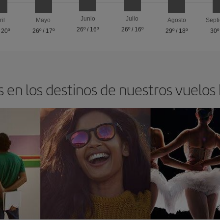
Junio
Julio
ril
Mayo
Agosto
Sept
26º
/
16º
26º
/
16º
/
20º
26º
/
17º
29º
/
18º
30º
 en los destinos de nuestros vuelos