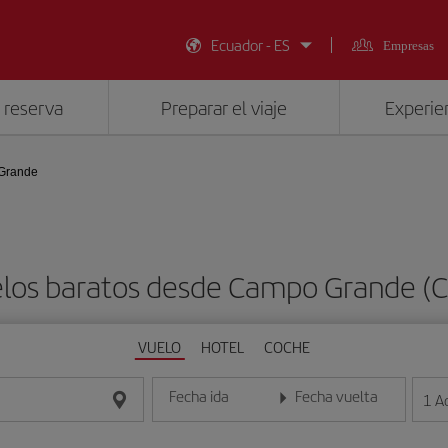
Ecuador - ES
Empresas
 reserva
Preparar el viaje
Experien
Grande
los baratos desde Campo Grande (
VUELO
HOTEL
COCHE
Fecha ida
Fecha vuelta
1
A
Introduce la fecha en formato día/mes/año
Introduce la fecha en format