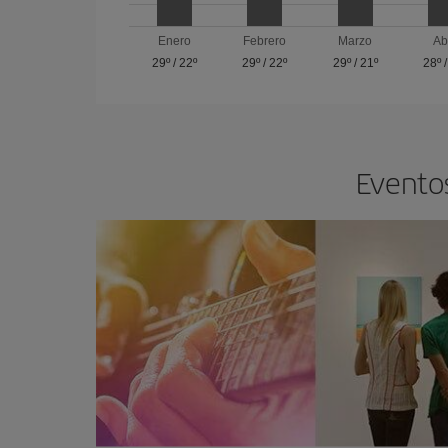
Enero
Febrero
Marzo
Ab
29º
/
22º
29º
/
22º
29º
/
21º
28º
Eventos