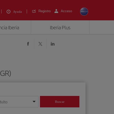
Registro
Acceso
Ayuda
cia Iberia
Iberia Plus
CGR)
dulto
Buscar
o día/mes/año