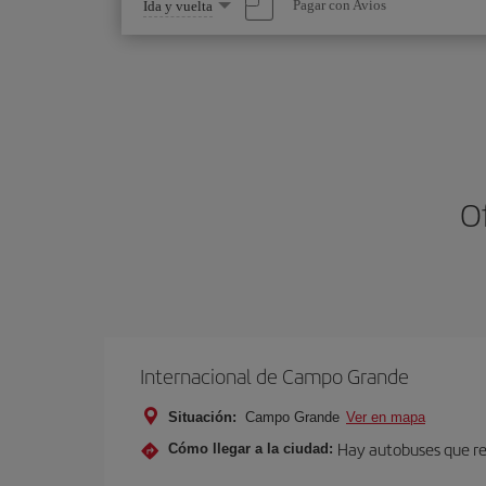
Seleccione
Pagar con Avios
Ida y vuelta
una
opción
O
Internacional de Campo Grande
Situación:
Campo Grande
Ver en mapa
Hay autobuses que rea
Cómo llegar a la ciudad: