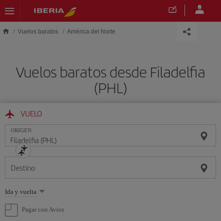
Saltar al contenido principal
Vuelos baratos
América del Norte
Vuelos baratos desde Filadelfia
(PHL)
VUELO
ORIGEN
Destino
Seleccione
Ida y vuelta
una
opción
Pagar con Avios