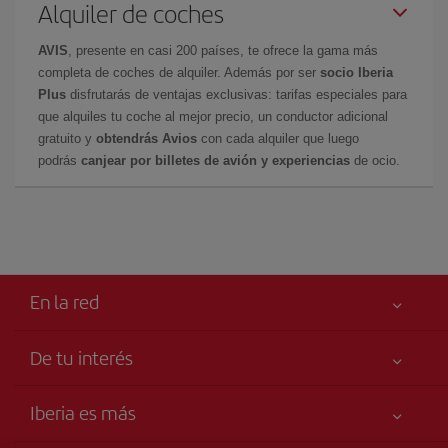
Alquiler de coches
AVIS
, presente en casi 200 países, te ofrece la gama más
completa de coches de alquiler. Además por ser
socio Iberia
Plus
disfrutarás de ventajas exclusivas: tarifas especiales para
que alquiles tu coche al mejor precio, un conductor adicional
gratuito y
obtendrás Avios
con cada alquiler que luego
podrás
canjear por billetes de avión y experiencias
de ocio.
En la red
De tu interés
Tu seguridad es lo primero
Iberia es más
Accesibilidad