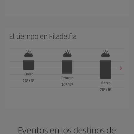
El tiempo en Filadelfia
Enero
Febrero
13º
/
3º
Marzo
16º
/
5º
20º
/
9º
Eventos en los destinos de