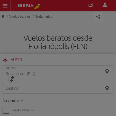
Saltar al contenido principal
Vuelos baratos
Sudamérica
Vuelos baratos desde
Florianópolis (FLN)
VUELO
ORIGEN
Destino
Seleccione
Ida y vuelta
una
opción
Pagar con Avios