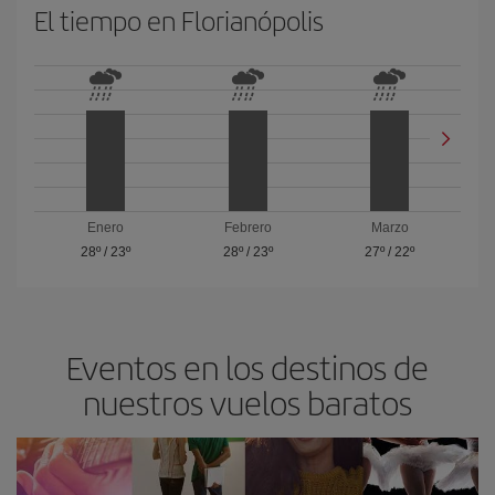
El tiempo en Florianópolis
Enero
Febrero
Marzo
28º
/
23º
28º
/
23º
27º
/
22º
Eventos en los destinos de
nuestros vuelos baratos