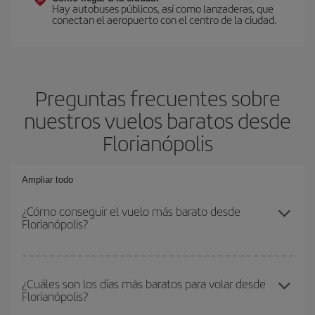
Hay autobuses públicos, así como lanzaderas, que
conectan el aeropuerto con el centro de la ciudad.
Preguntas frecuentes sobre
nuestros vuelos baratos desde
Florianópolis
Ampliar todo
¿Cómo conseguir el vuelo más barato desde
Florianópolis?
Podrás ahorrar en tu billete de avión y conseguir el vuelo más
barato si evitas temporadas altas, compras con antelación y
¿Cuáles son los días más baratos para volar desde
Florianópolis?
puedes ser flexible con las fechas y horarios de ida y vuelta.
Además, si no tienes decidido un destino concreto para tu viaje,