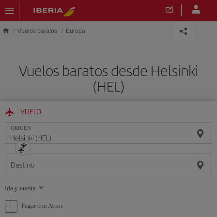
Saltar al contenido principal
Vuelos baratos
Europa
Vuelos baratos desde Helsinki
(HEL)
VUELO
ORIGEN
Destino
Seleccione
Ida y vuelta
una
opción
Pagar con Avios