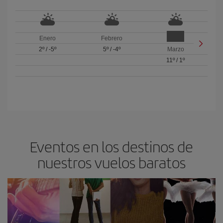
Enero
Febrero
2º
/
-5º
5º
/
-4º
Marzo
11º
/
1º
Eventos en los destinos de
nuestros vuelos baratos