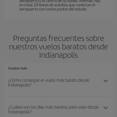
aeropuerto y el centro de la ciudad. Además, hay
en total 29 líneas de autobús que conectan el
aeropuerto con varios puntos del estado.
Preguntas frecuentes sobre
nuestros vuelos baratos desde
Indianapolis
Ampliar todo
¿Cómo conseguir el vuelo más barato desde
Indianapolis?
Podrás ahorrar en tu billete de avión y conseguir el vuelo más
barato si evitas temporadas altas, compras con antelación y
¿Cuáles son los días más baratos para volar desde
Indianapolis?
puedes ser flexible con las fechas y horarios de ida y vuelta.
Además, si no tienes decidido un destino concreto para tu viaje,