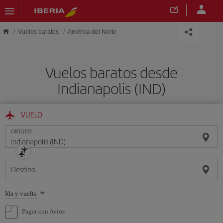
Saltar al contenido principal
Vuelos baratos
América del Norte
Vuelos baratos desde
Indianapolis (IND)
VUELO
ORIGEN
Destino
Seleccione
Ida y vuelta
una
opción
Pagar con Avios