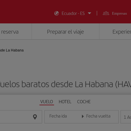
Ecuador - ES
Empresas
 reserva
Preparar el viaje
Experien
sde La Habana
uelos baratos desde La Habana (HA
VUELO
HOTEL
COCHE
Fecha ida
Fecha vuelta
1
A
Introduce la fecha en formato día/mes/año
Introduce la fecha en format