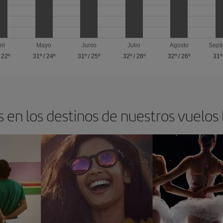
ril
Mayo
Junio
Julio
Agosto
Sept
/
22º
31º
/
24º
31º
/
25º
32º
/
26º
32º
/
26º
31º
 en los destinos de nuestros vuelos