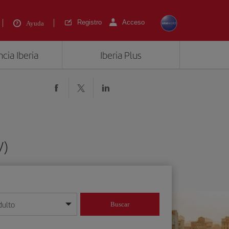
Registro
Acceso
Ayuda
cia Iberia
Iberia Plus
V)
dulto
Buscar
o día/mes/año