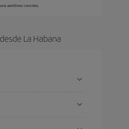
 una aerolínea concreta.
s desde La Habana
es ser flexible con las fechas y horarios de ida y
cuentras el vuelo más barato.
ratos
. Dinos desde dónde vuelas, a dónde
ra días cercanos
, tanto de ida como de vuelta,