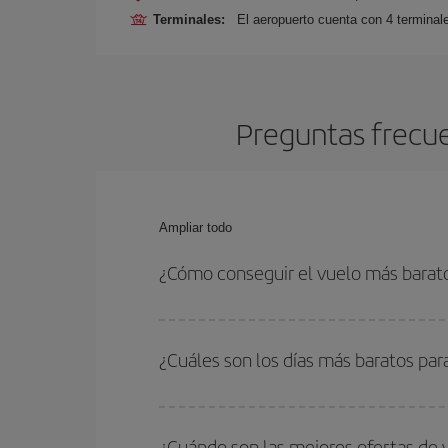
Terminales:
El aeropuerto cuenta con 4 terminale
Preguntas frecue
Ampliar todo
¿Cómo conseguir el vuelo más barat
Podrás ahorrar en tu billete de avión y conseguir
vuelta. Además, si no tienes decidido un destino c
¿Cuáles son los días más baratos par
Para saber qué días te saldrá más económico vol
quieres ir y en qué fechas habías pensado viajar
¿Cuándo son las mejores ofertas de