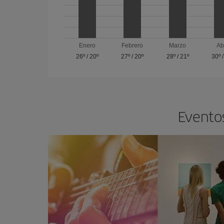
Enero
Febrero
Marzo
Ab
26º
/
20º
27º
/
20º
28º
/
21º
30º
Eventos