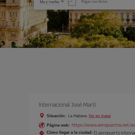
Seleccione
Pagar con Avios
Ida y vuelta
una
opción
Internacional José Martí
Situación:
La Habana
Ver en mapa
https://www.aeropuertos.net/aer
Página web:
El aeropuerto interna
Cómo llegar a la ciudad: