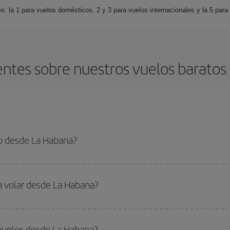
s: la 1 para vuelos domésticos, 2 y 3 para vuelos internacionales y la 5 para
ntes sobre nuestros vuelos barato
o desde La Habana?
 el vuelo más barato si evitas temporadas altas, compras con antelación y pued
oncreto para tu viaje, mira nuestras ofertas y déjate inspirar: seguro que en
a volar desde La Habana?
ar, solo tienes que empezar una consulta en nuestro
buscador de vuelos ba
. Te mostraremos los vuelos más baratos, no solo
para tu consulta, sino pa
 vuelos desde La Habana?