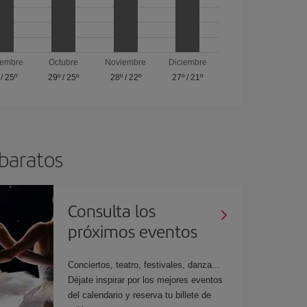
iembre
Octubre
Noviembre
Diciembre
/
25º
29º
/
25º
28º
/
22º
27º
/
21º
 baratos
Consulta los
próximos eventos
Conciertos, teatro, festivales, danza...
Déjate inspirar por los mejores eventos
del calendario y reserva tu billete de