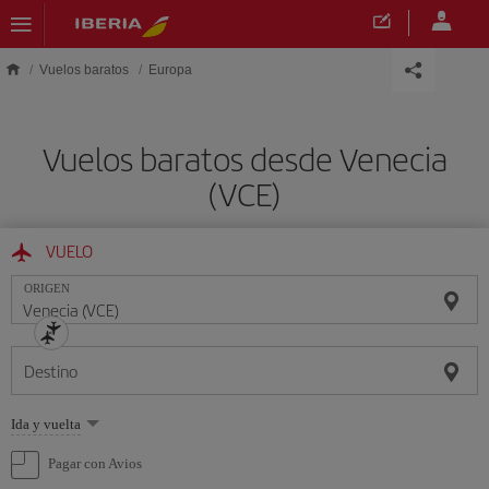
Saltar al contenido principal
Vuelos baratos
Europa
Vuelos baratos desde Venecia
(VCE)
VUELO
ORIGEN
Destino
Seleccione
Ida y vuelta
una
opción
Pagar con Avios