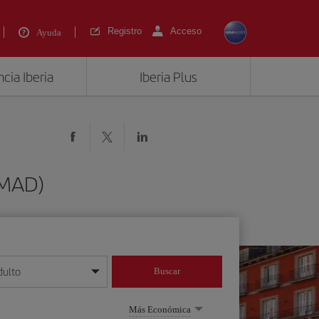
Registro
Acceso
Ayuda
cia Iberia
Iberia Plus
(MAD)
dulto
Buscar
o día/mes/año
Más Económica