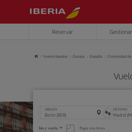
Saltar al contenido principal
Reservar
Gestionar
Vuelos baratos
Europa
España
Comunidad de
Vuel
ORIGEN
DESTINO
Seleccione
Pagar con Avios
Ida y vuelta