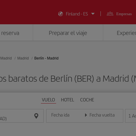
Finland - ES
Empresas
 reserva
Preparar el viaje
Experien
 Madrid
Madrid
Berlín - Madrid
os baratos de Berlín (BER) a Madrid 
VUELO
HOTEL
COCHE
Fecha ida
Fecha vuelta
1
A
Introduce la fecha en formato día/mes/año
Introduce la fecha en format