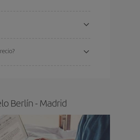
elo y de que las tarifas más baratas (turista)
rlín-Madrid-dest
.
ra el vuelo más barato.
recio?
ser flexible.
Lo normal es que
cuanto antes
 poco abiertos, podrás
elegir el precio más
o Berlín - Madrid