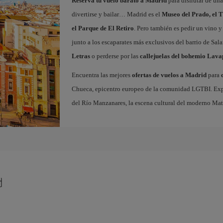
Reserva tu vuelo barato a Madrid
para disfrutar de un
divertirse y bailar… Madrid es el
Museo del Prado, el T
el Parque de El Retiro
. Pero también es pedir un vino y
junto a los escaparates más exclusivos del barrio de Sal
Letras
o perderse por las
callejuelas del bohemio Lava
Encuentra las mejores
ofertas de vuelos a Madrid
para
Chueca, epicentro europeo de la comunidad LGTBI. Explora
del Río Manzanares, la escena cultural del moderno Ma
d