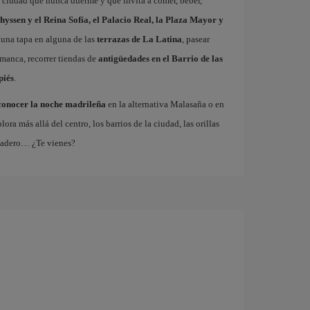
a ciudad que nunca duerme y que invita a comer, beber,
hyssen y el Reina Sofía, el Palacio Real, la Plaza Mayor y
 una tapa en alguna de las
terrazas de La Latina
, pasear
amanca, recorrer tiendas de
antigüedades en el Barrio de las
piés
.
conocer la noche madrileña
en la alternativa Malasaña o en
 más allá del centro, los barrios de la ciudad, las orillas
tadero… ¿Te vienes?