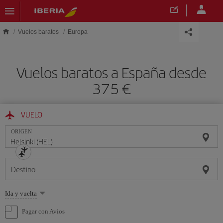
Saltar al contenido principal
Vuelos baratos
Europa
Vuelos baratos a España desde
375 €
VUELO
ORIGEN
Destino
Seleccione
Ida y vuelta
una
opción
Pagar con Avios