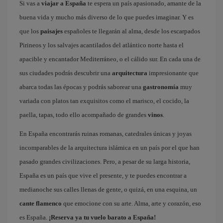
Si vas a
viajar a España
te espera un país apasionado, amante de la
buena vida y mucho más diverso de lo que puedes imaginar. Y es
que los
paisajes
españoles te llegarán al alma, desde los escarpados
Pirineos y los salvajes acantilados del atlántico norte hasta el
apacible y encantador Mediterráneo, o el cálido sur. En cada una de
sus ciudades podrás descubrir una
arquitectura
impresionante que
abarca todas las épocas y podrás saborear una
gastronomía
muy
variada con platos tan exquisitos como el marisco, el cocido, la
paella, tapas, todo ello acompañado de grandes
vinos
.
En España encontrarás ruinas romanas, catedrales únicas y joyas
incomparables de la arquitectura islámica en un país por el que han
pasado grandes civilizaciones. Pero, a pesar de su larga historia,
España es un país que vive el presente, y te puedes encontrar a
medianoche sus calles llenas de gente, o quizá, en una esquina, un
cante flamenco
que emocione con su arte. Alma, arte y corazón, eso
es España.
¡Reserva ya tu vuelo barato a España!