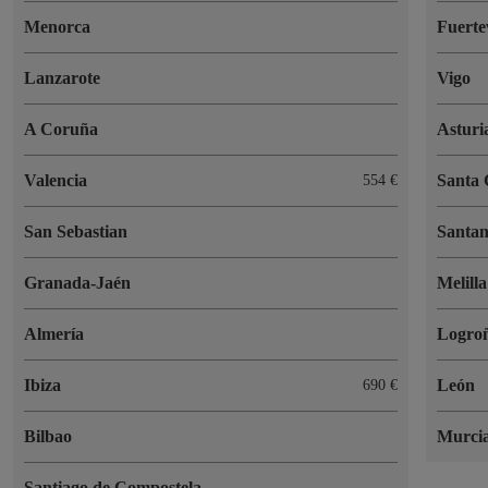
Menorca
Fuerte
Lanzarote
Vigo
A Coruña
Asturi
Valencia
Santa 
554 €
San Sebastian
Santa
Granada-Jaén
Melilla
Almería
Logro
Ibiza
León
690 €
Bilbao
Murci
Santiago de Compostela