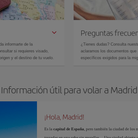
Preguntas frecue
da informarte de la
¿Tienes dudas? Consulta nues
sultar si requieres visado,
aclaramos los documentos que ne
rigen y el destino de tu vuelo.
específicos exigidos para la mi
Información útil para volar a Madrid
¡Hola, Madrid!
Es la
capital de España
, pero también la ciudad de los 
trazadas en una urbe sin murallas… Una ciudad abierta 