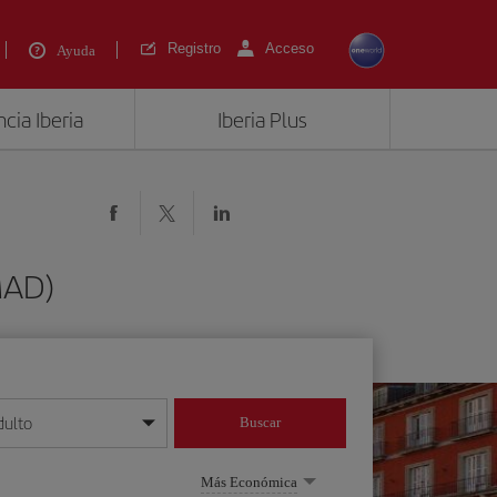
Registro
Acceso
Ayuda
cia Iberia
Iberia Plus
MAD)
dulto
Buscar
o día/mes/año
Más Económica