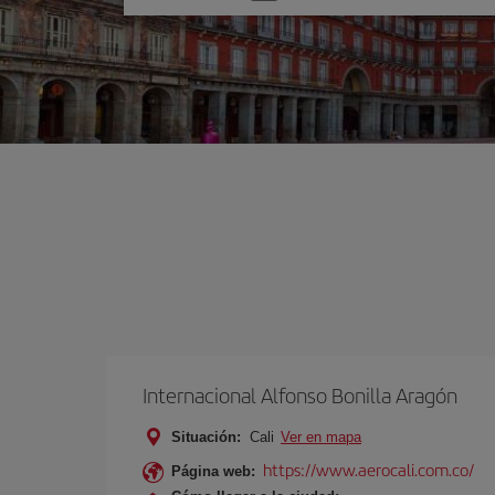
una
opción
Internacional Alfonso Bonilla Aragón
Situación:
Cali
Ver en mapa
https://www.aerocali.com.co/
Página web: