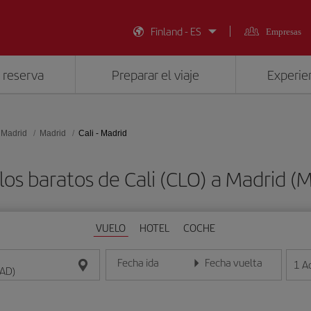
Finland - ES
Empresas
 reserva
Preparar el viaje
Experien
 Madrid
Madrid
Cali - Madrid
los baratos de Cali (CLO) a Madrid (
VUELO
HOTEL
COCHE
Fecha ida
Fecha vuelta
1
A
Introduce la fecha en formato día/mes/año
Introduce la fecha en format