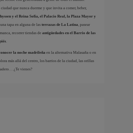
a ciudad que nunca duerme y que invita a comer, beber,
hyssen y el Reina Sofía, el Palacio Real, la Plaza Mayor y
 una tapa en alguna de las
terrazas de La Latina
, pasear
amanca, recorrer tiendas de
antigüedades en el Barrio de las
piés
.
conocer la noche madrileña
en la alternativa Malasaña o en
 más allá del centro, los barrios de la ciudad, las orillas
tadero… ¿Te vienes?