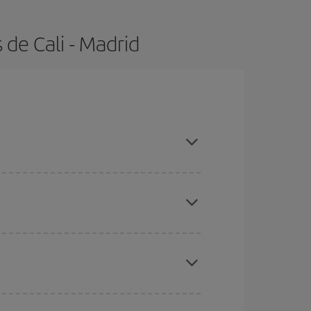
de Cali - Madrid
con antelación y puedes ser flexible con las
ratos
. Dinos desde dónde vuelas, a dónde
ra días cercanos
, tanto de ida como de vuelta,
gunos
horarios
puede que te hagan ahorrar aún
eral las Navidades, la Semana Santa y los