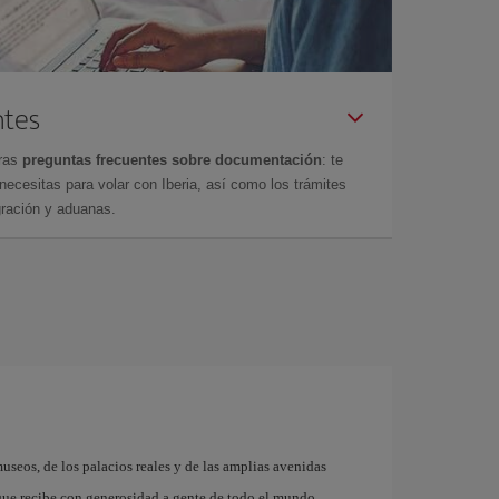
ntes
tras
preguntas frecuentes sobre documentación
: te
cesitas para volar con Iberia, así como los trámites
gración y aduanas.
museos, de los palacios reales y de las amplias avenidas
que recibe con generosidad a gente de todo el mundo.