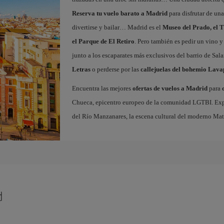
Reserva tu vuelo barato a Madrid
para disfrutar de un
divertirse y bailar… Madrid es el
Museo del Prado, el T
el Parque de El Retiro
. Pero también es pedir un vino y
junto a los escaparates más exclusivos del barrio de Sal
Letras
o perderse por las
callejuelas del bohemio Lava
Encuentra las mejores
ofertas de vuelos a Madrid
para
Chueca, epicentro europeo de la comunidad LGTBI. Explora
del Río Manzanares, la escena cultural del moderno Ma
d