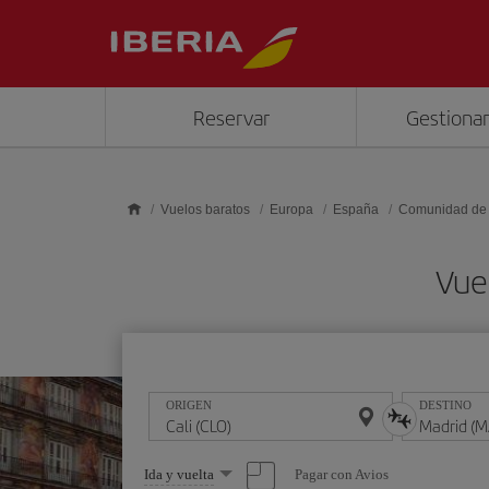
Saltar al contenido principal
Reservar
Gestionar
Vuelos baratos
Europa
España
Comunidad de
Vue
ORIGEN
DESTINO
Seleccione
Pagar con Avios
Ida y vuelta