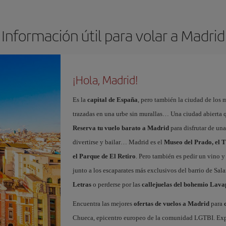
Información útil para volar a Madrid
¡Hola, Madrid!
Es la
capital de España
, pero también la ciudad de los 
trazadas en una urbe sin murallas… Una ciudad abierta 
Reserva tu vuelo barato a Madrid
para disfrutar de un
divertirse y bailar… Madrid es el
Museo del Prado, el T
el Parque de El Retiro
. Pero también es pedir un vino y
junto a los escaparates más exclusivos del barrio de Sal
Letras
o perderse por las
callejuelas del bohemio Lava
Encuentra las mejores
ofertas de vuelos a Madrid
para
Chueca, epicentro europeo de la comunidad LGTBI. Explora