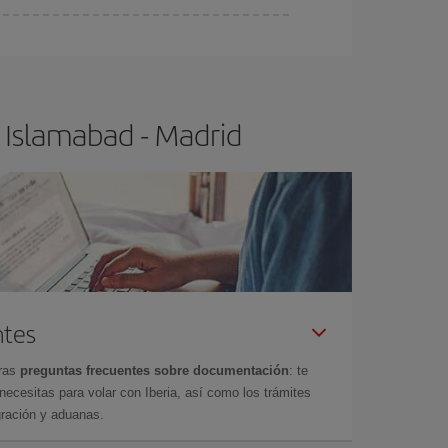
ser flexible.
Lo normal es que
cuanto antes
 poco abiertos, podrás
elegir el precio más
 Islamabad - Madrid
ntes
tras
preguntas frecuentes sobre documentación
: te
cesitas para volar con Iberia, así como los trámites
gración y aduanas.