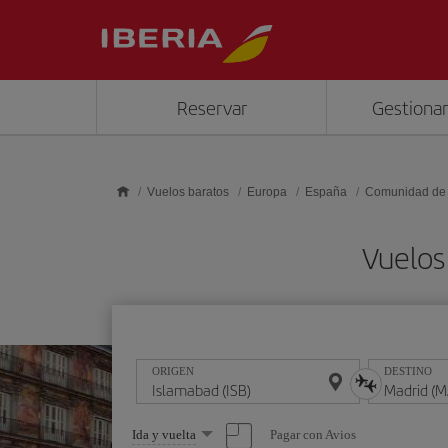
Saltar al contenido principal
Reservar
Gestionar
Vuelos baratos
Europa
España
Comunidad de
Vuelos
ORIGEN
DESTINO
Seleccione
Pagar con Avios
Ida y vuelta