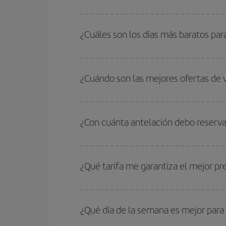
Podrás ahorrar en tu billete de avión de Islamaba
fechas y horarios de ida y vuelta.
¿Cuáles son los días más baratos par
Para saber qué días te saldrá más económico vol
quieres ir y en qué fechas habías pensado viajar
¿Cuándo son las mejores ofertas de 
para que puedas encontrar la mejor oferta. Ademá
más en el precio de tu billete.
Puedes conseguir los vuelos más baratos viajan
periodos de vacaciones escolares son temporada
¿Con cuánta antelación debo reserva
precios encontrarás.
Cuanto antes reserves
tus vuelos, mejores precio
estén disponibles o se vayan agotando. Por eso,
¿Qué tarifa me garantiza el mejor p
En Iberia, tenemos distintas tarifas para garantiz
¿Qué día de la semana es mejor para