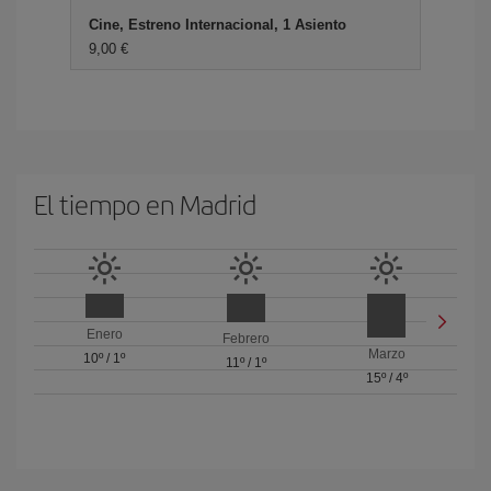
Cine, Estreno Internacional, 1 Asiento
9,00 €
El tiempo en Madrid
Enero
Febrero
Marzo
10º
/
1º
11º
/
1º
15º
/
4º