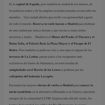
Es la
capital de España
, pero también la ciudad de los museos, de
los palacios reales y de las amplias avenidas trazadas en una urbe sin
murallas… Una ciudad abierta que recibe con generosidad a gente
de todo el mundo.
Reserva tu vuelo barato a Madrid
para disfrutar
de una ciudad que nunca duerme y que invita a comer, beber,
divertirse y bailar… Madrid es el
Museo del Prado, el Thyssen y el
Reina Sofía, el Palacio Real, la Plaza Mayor y el Parque de El
Retiro
. Pero también es pedir un vino y una tapa en alguna de las
terrazas de La Latina
, pasear junto a los escaparates más
exclusivos del barrio de Salamanca, recorrer tiendas de
antigüedades en el Barrio de las Letras
o perderse por las
callejuelas del bohemio Lavapiés
.
Encuentra las mejores
ofertas de vuelos a Madrid
para
conocer la
noche madrileña
en la alternativa Malasaña o en Chueca, epicentro
europeo de la comunidad LGTBI. Explora más allá del centro, los
barrios de la ciudad, las orillas del Río Manzanares, la escena