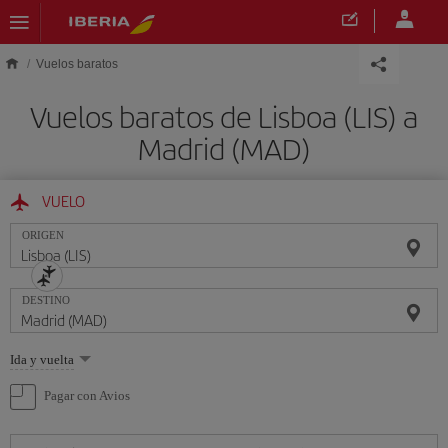
Saltar al contenido principal
Vuelos baratos
Vuelos baratos de Lisboa (LIS) a
Madrid (MAD)
VUELO
ORIGEN
DESTINO
Seleccione
Ida y vuelta
una
opción
Pagar con Avios