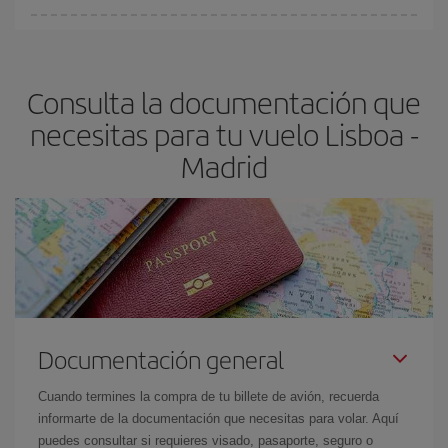
Cualquier día de la semana puedes encontrar vuelos baratos. Las
claves para encontrar los mejores precios son
anticiparte y ser
flexible.
Lo normal es que
cuanto antes
reserves tus billetes de
Consulta la documentación que
avión más baratos te saldrán. Además, si buscas los vuelos con
las fechas y los horarios del viaje un poco abiertos, podrás
elegir
necesitas para tu vuelo Lisboa -
el precio más barato.
Madrid
Documentación general
Cuando termines la compra de tu billete de avión, recuerda
informarte de la documentación que necesitas para volar. Aquí
puedes consultar si requieres visado, pasaporte, seguro o