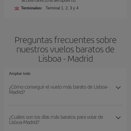
Terminales:
Terminal 1, 2, 3 y 4
Preguntas frecuentes sobre
nuestros vuelos baratos de
Lisboa - Madrid
Ampliar todo
¿Cómo conseguir el vuelo más barato de Lisboa-
Madrid?
Podrás ahorrar en tu billete de avión de Lisboa-Madrid-dest y
conseguir el vuelo más barato si evitas temporadas altas,
¿Cuáles son los días más baratos para volar de
Lisboa-Madrid?
compras con antelación y puedes ser flexible con las fechas y
horarios de ida y vuelta.