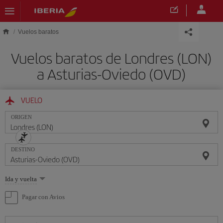
Saltar al contenido principal
Vuelos baratos
Vuelos baratos de Londres (LON)
a Asturias-Oviedo (OVD)
VUELO
ORIGEN
DESTINO
Seleccione
Ida y vuelta
una
opción
Pagar con Avios