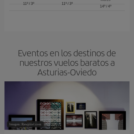
11º
/
3º
11º
/
3º
14º
/
4º
Eventos en los destinos de
nuestros vuelos baratos a
Asturias-Oviedo
Imagen: Rawpixel.com