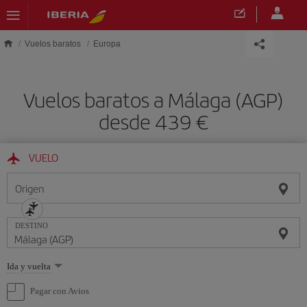
Saltar al contenido principal
Vuelos baratos
Europa
Vuelos baratos a Málaga (AGP)
desde 439 €
VUELO
Origen
DESTINO
Seleccione
Ida y vuelta
una
opción
Pagar con Avios