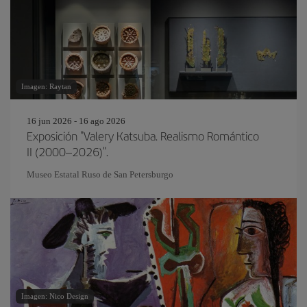
Imagen: Raytan
16 jun 2026 - 16 ago 2026
Exposición "Valery Katsuba. Realismo Romántico
II (2000–2026)".
Museo Estatal Ruso de San Petersburgo
Imagen: Nico Design