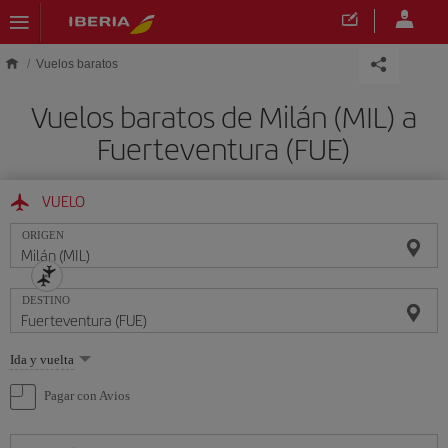
Saltar al contenido principal
Vuelos baratos
Vuelos baratos de Milán (MIL) a
Fuerteventura (FUE)
VUELO
ORIGEN
DESTINO
Seleccione
Ida y vuelta
una
opción
Pagar con Avios