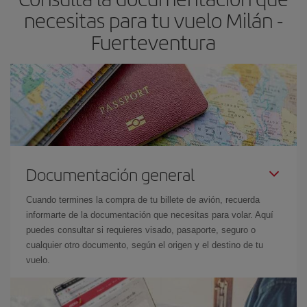
las fechas y los horarios del viaje un poco abiertos, podrás
elegir
necesitas para tu vuelo Milán -
el precio más barato.
Fuerteventura
Documentación general
Cuando termines la compra de tu billete de avión, recuerda
informarte de la documentación que necesitas para volar. Aquí
puedes consultar si requieres visado, pasaporte, seguro o
cualquier otro documento, según el origen y el destino de tu
vuelo.