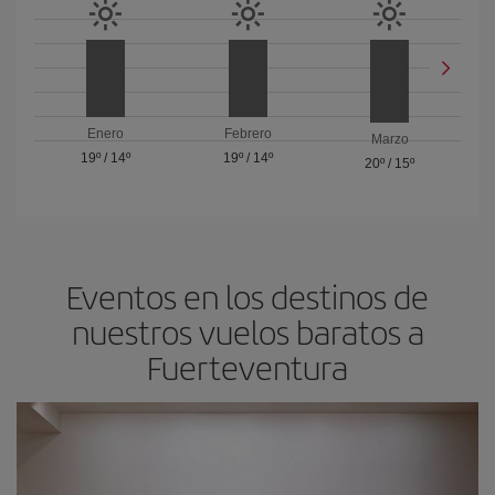
Enero
Febrero
Marzo
19º
/
14º
19º
/
14º
20º
/
15º
Eventos en los destinos de
nuestros vuelos baratos a
Fuerteventura