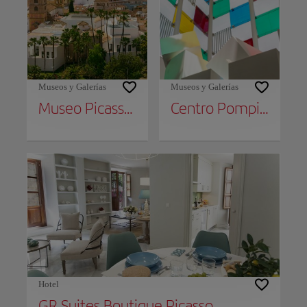
Museos y Galerías
Museos y Galerías
Museo Picasso Málaga
Centro Pompidou Málaga
Hotel
GR Suites Boutique Picasso