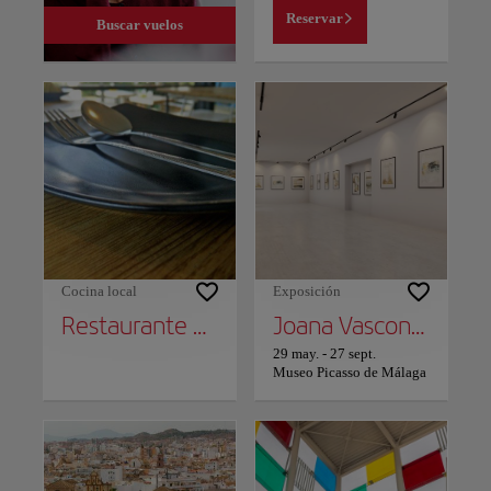
Reservar
Buscar vuelos
Cocina local
Exposición
Restaurante Alborán
Joana Vasconcelos / Transfiguración
29 may.
-
27 sept.
Museo Picasso de Málaga