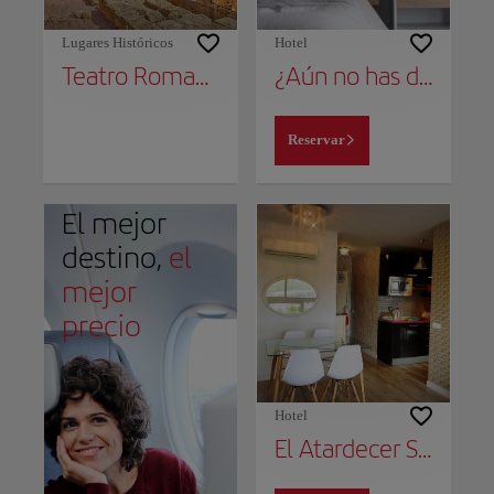
Lugares Históricos
Hotel
Teatro Romano
¿Aún no has decidido dónde alojarte?
Reservar
El mejor
destino,
el
mejor
precio
Hotel
El Atardecer Skyline