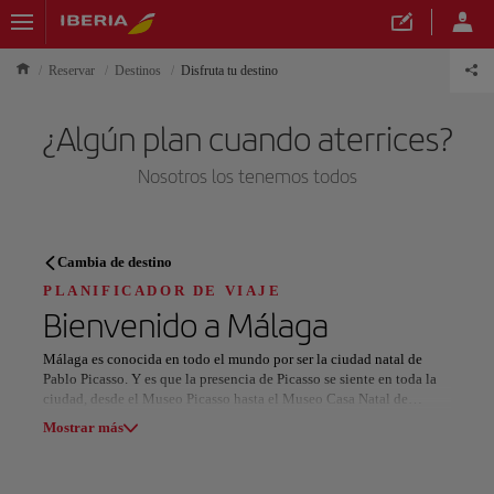
Reservar
Destinos
Disfruta tu destino
¿Algún plan cuando aterrices?
Nosotros los tenemos todos
PLANIFICADOR DE VIAJE
Cambia de destino
Descubre tu próximo destino
PLANIFICADOR DE VIAJE
Bienvenido a
Málaga
Málaga es conocida en todo el mundo por ser la ciudad natal de
Pablo Picasso. Y es que la presencia de Picasso se siente en toda la
ciudad, desde el Museo Picasso hasta el Museo Casa Natal de
Nuestros destinos
Picasso. Además de los cientos de obras de arte que hay en estos
Mostrar lista
Mostrar más
museos, se ofrecen visitas guiadas a varios lugares emblemáticos de
Málaga que fueron significativos para Picasso y su familia.
Todas las áreas
Europa
América del Sur
Norteaméri