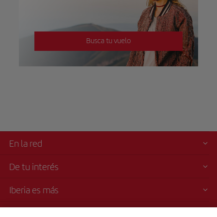
Busca tu vuelo
En la red
De tu interés
Iberia es más
Transparencia