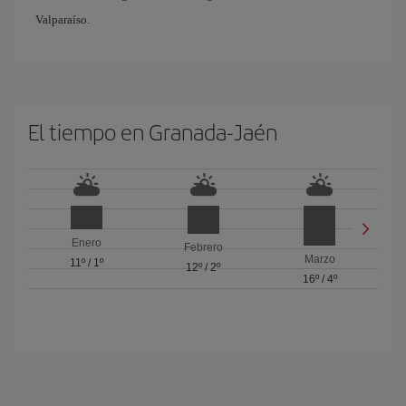
Valparaíso.
El tiempo en Granada-Jaén
Enero
Febrero
Marzo
11º
/
1º
12º
/
2º
16º
/
4º