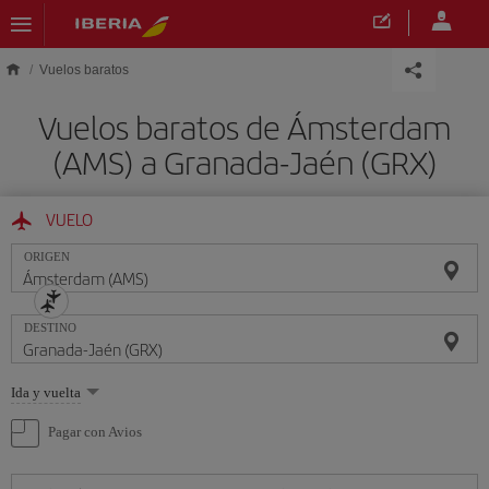
Saltar al contenido principal
Vuelos baratos
Vuelos baratos de Ámsterdam
(AMS) a Granada-Jaén (GRX)
VUELO
ORIGEN
DESTINO
Seleccione
Ida y vuelta
una
opción
Pagar con Avios