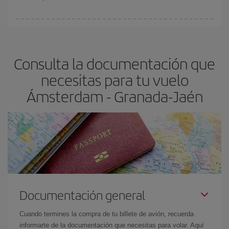
Cualquier día de la semana puedes encontrar vuelos baratos. Las
claves para encontrar los mejores precios son
anticiparte y ser
flexible.
Lo normal es que
cuanto antes
reserves tus billetes de
Consulta la documentación que
avión más baratos te saldrán. Además, si buscas los vuelos con
las fechas y los horarios del viaje un poco abiertos, podrás
elegir
necesitas para tu vuelo
el precio más barato.
Ámsterdam - Granada-Jaén
Documentación general
Cuando termines la compra de tu billete de avión, recuerda
informarte de la documentación que necesitas para volar. Aquí