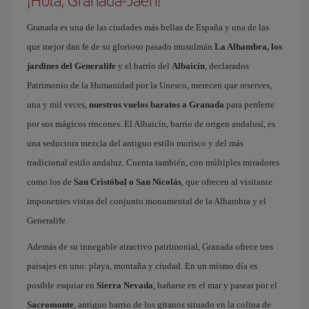
¡Hola, Granada-Jaén!
Granada es una de las ciudades más bellas de España y una de las
que mejor dan fe de su glorioso pasado musulmán.
La Alhambra, los
jardines del Generalife
y el barrio del
Albaicín
, declarados
Patrimonio de la Humanidad por la Unesco, merecen que reserves,
una y mil veces,
nuestros vuelos baratos a Granada
para perderte
por sus mágicos rincones. El Albaicín, barrio de origen andalusí, es
una seductora mezcla del antiguo estilo morisco y del más
tradicional estilo andaluz. Cuenta también, con múltiples miradores
como los de
San Cristóbal o San Nicolás
, que ofrecen al visitante
imponentes vistas del conjunto monumental de la Alhambra y el
Generalife.
Además de su innegable atractivo patrimonial, Granada ofrece tres
paisajes en uno: playa, montaña y ciudad. En un mismo día es
posible esquiar en
Sierra Nevada
, bañarse en el mar y pasear por el
Sacromonte
, antiguo barrio de los gitanos situado en la colina de