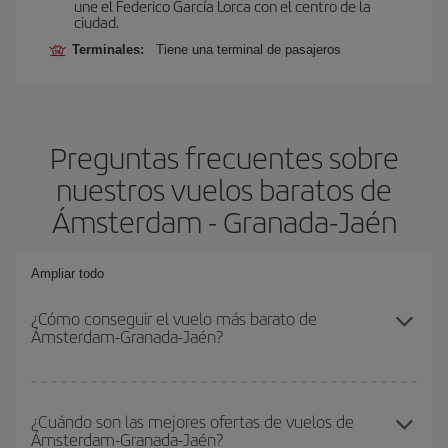
une el Federico García Lorca con el centro de la
ciudad.
Terminales:
Tiene una terminal de pasajeros
Preguntas frecuentes sobre
nuestros vuelos baratos de
Ámsterdam - Granada-Jaén
Ampliar todo
¿Cómo conseguir el vuelo más barato de
Ámsterdam-Granada-Jaén?
Podrás ahorrar en tu billete de avión de Ámsterdam-Granada-
Jaén-dest y conseguir el vuelo más barato si evitas temporadas
¿Cuándo son las mejores ofertas de vuelos de
Ámsterdam-Granada-Jaén?
altas, compras con antelación y puedes ser flexible con las