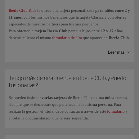
Oro
Iberia Club Kids
te ofrece una tarjeta personalizada
para niños entre 2 y
11 años
, con los mismos beneficios que la tarjeta Clásica y con ofertas
Platino
especiales de nuestros partners para los más pequeños.
Platino Prime
Para obtener la
tarjeta Iberia Club
para tus hijos entre
12 y 17 años
,
Infinita
deberás rellenar el mismo
formulario de alta
que aparece en
Iberia Club
Kids
, necesario al ser menores de edad.
Infinita Prime
Leer más
Y para los peques de la casa (entre
2 y 11 años
),
Iberia Club Kids
, te
ofrece una tarjeta personalizada con las mismas ventajas que el nivel
Tengo más de una cuenta en Iberia Club. ¿Puedo
Clásica y con ofertas especiales de nuestros partners.
fusionarlas?
Para obtener la
tarjeta Iberia Club
para tus hijos entre
12 y 17 años
,
deberás rellenar el mismo formulario de alta que aparece en
Iberia Club
Se pueden fusionar
varias tarjetas
de Iberia Club en una
única cuenta
,
Kids
(necesario al ser menores de edad).
siempre que se demuestre que pertenecen a la
misma persona
. Para
realizar la gestión, el titular debe contactar a través de este
formulario
y
aportar la documentación que le será requerida.