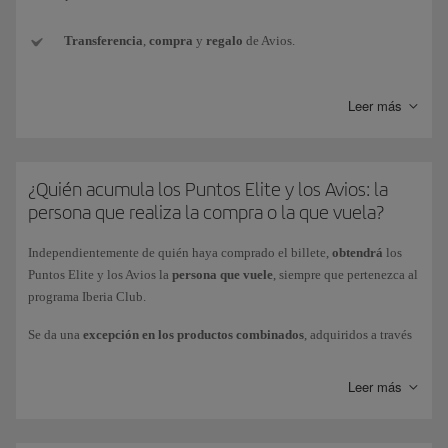
Transferencia
,
compra
y
regalo
de Avios.
Conversión de monedas
de otros programas de fidelización a
Leer más
Avios Iberia Club.
Avios de
paquete de bienvenida
(por ejemplo, al suscribir una
nueva tarjeta de crédito).
¿Quién acumula los Puntos Elite y los Avios: la
persona que realiza la compra o la que vuela?
Avios
promocionales
conseguidos con los Bonus de Iberia Club.
Independientemente de quién haya comprado el billete,
obtendrá
los
Avios
obtenidos como premio
en competiciones o sorteos (por
Puntos Elite y los Avios la
persona que vuele
, siempre que pertenezca al
ganar, o por participar).
programa Iberia Club.
Se da una
excepción en los productos combinados
, adquiridos a través
Avios de
cortesía
como compensación por alguna incidencia.
de Iberia Vacaciones o BA Holidays (paquetes de vacaciones
Vuelo+Coche o Vuelo+Hotel): la persona que realice la compra del
Leer más
Avios obtenidos
a través de vuelos
(como ganar Puntos Elite en
paquete obtendrá la totalidad de los Puntos Elite asociados a dicha
vuelos directamente por la mecánica de gasto).
compra (1 Punto Elite por cada 10 Avios obtenidos). Estos Puntos Elite
solo van asociados a la compra del paquete vacacional.