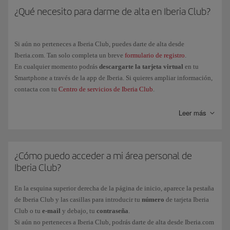
Los Puntos Elite y los Avios asociados al vuelo los acumulará cada
¿Qué necesito para darme de alta en Iberia Club?
Recuerda que la obtención de Puntos Elite por la compra de billetes y
pasajero de manera individual.
servicios adicionales de Iberia o de las aerolíneas asociadas al programa
tienen su propia normativa. La política de obtención de Puntos Elite por
Si aún no perteneces a Iberia Club, puedes darte de alta desde
Avios ganados solo aplica a las compras realizadas a través de las marcas
Iberia.com. Tan solo completa un breve
formulario de registro
.
asociadas al programa.
En cualquier momento podrás
descargarte la tarjeta virtual
en tu
Smartphone a través de la app de Iberia. Si quieres ampliar información,
contacta con tu
Centro de servicios de Iberia Club
.
Leer más
¿Cómo puedo acceder a mi área personal de
Iberia Club?
En la esquina superior derecha de la página de inicio, aparece la pestaña
de Iberia Club y las casillas para introducir tu
número
de tarjeta Iberia
Club o tu
e-mail
y debajo, tu
contraseña
.
Si aún no perteneces a Iberia Club, podrás darte de alta desde Iberia.com