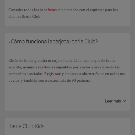
Accede
a
Descargar tarjeta
, justo debajo de la imagen, y así
quedará añadida
a tu Smartphone. Ten en cuenta que para
Consulta todos los
beneficios
relacionados con el equipaje para los
Android
es necesario tener instalado una
aplicación
que
clientes Iberia Club.
almacene
archivos pkpass.
Ya podemos
salir de la app
de Iberia y
acceder a
la app de
¿Cómo funciona la tarjeta Iberia Club?
Wallet
(o app instalada), de manera que puedas mostrar la tarjeta
ante cualquier partner que pueda leer el código QR.
Obtén de forma gratuita tu tarjeta Iberia Club, con la que de forma
Si
cambia tu nivel Iberia Club
, deberás volver a descargarte tu
sencilla,
acumularás Avios canjeables por vuelos y servicios
de las
nueva tarjeta accediendo a tu perfil desde nuestra app.
compañías asociadas.
Regístrate
y empieza a obtener Avios en todos tus
vuelos, y también con nuestros más de 90 partners.
Acumula
Puntos Elite
volando con el Grupo Iberia, Vueling y
compañías de la Alianza oneworld y podrás
acceder a los niveles
Leer más
superiores
de Iberia Club para poder disfrutarás de más ventajas y
beneficios muy exclusivos:
Clásica
Iberia Club Kids
Plata