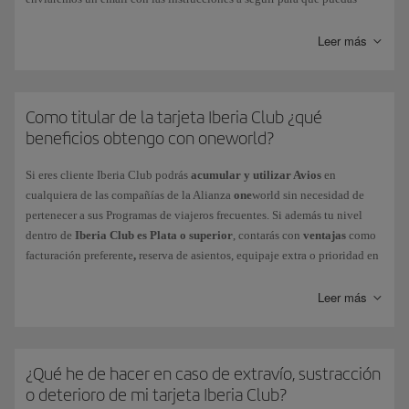
resetear tu contraseña. No olvides que deberás cambiar esta contraseña
en un plazo de 3 horas, y que es conveniente que borres el historial y las
Leer más
contraseñas de tu navegador en Iberia.com antes de realizar todo el
proceso.
En el caso de
Como titular de la tarjeta Iberia Club ¿qué
Contraseña caducada
, deberás seguir las indicaciones que
te proporciona el mismo sistema al introducirlo. Recuerda que deberás
beneficios obtengo con oneworld?
elegir una contraseña diferente. Puedes cambiarla por la que desees
desde el menú Mi Perfil > Configuración de tu cuenta > Seguridad e
Si eres cliente Iberia Club podrás
acumular y utilizar Avios
en
inicio de sesión.
cualquiera de las compañías de la Alianza
one
world sin necesidad de
pertenecer a sus Programas de viajeros frecuentes. Si además tu nivel
Si se ha producido un
bloqueo de tu cuenta
, contacta con nosotros a
dentro de
Iberia Club es Plata o superior
, contarás con
ventajas
como
través de este
formulario
.
facturación preferente
,
reserva de asientos, equipaje extra o prioridad en
las listas de espera, entre otros. Descubre el nivel que te corresponde
La tarjeta Iberia Club no requiere reactivación, ni siquiera en periodos
según tu Iberia Club y comprueba
tus beneficios
al volar en otras
Leer más
de inactividad.
compañías de
one
world.
¿Qué he de hacer en caso de extravío, sustracción
o deterioro de mi tarjeta Iberia Club?