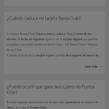
Obtendrás Puntos Elite de las formas siguientes:
Por
euro gastado en vuelos
del Grupo Iberia* y aerolíneas asociadas
¿Cuándo caduca mi tarjeta Iberia Club?
al programa. Mas información sobre la
obtención de Puntos Elite en
vuelos
.
La tarjeta
Iberia Club
Clásica nunca caduca
. Para el
resto de los
Por las
compras efectuadas con las tarjetas de crédito
de nuestros
niveles
, la
fecha de vigencia
aparece en la
tarjeta digital
que puedes
partners financieros. Mas información sobre nuestros
partners
visualizar, iniciando sesión en Iberia Club > Mi Iberia Club > Tarjeta
financieros
.
Iberia Club.
En tu día a día, a través de más de
90 marcas asociadas
al programa.
Cuando el nivel de tu
tarjeta expire,
podrás
descargarte de nuevo tu
tarjeta digital
con la nueva fecha de caducidad y borrando previamente
la que ya ha caducado.
Leer más
Puedes consultar tus Puntos Elite acumulados desde tu área privada Mi
Iberia Club > Avios.
Como parte de nuestro objetivo para alcanzar la neutralidad climática,
Los Puntos Elite
no se pueden comprar, regalar o transferir
y
no
se
todas nuestras tarjetas son de formato digital.
Así evitamos el uso del
obtienen al adquirir
billetes con Avios
.
plástico y la puedes obtener inmediatamente en tu dispositivo móvil.
¿Puede ocurrir que gane Avios, pero no Puntos
Elite?
* El Grupo Iberia está formado por Iberia, Iberia Regional/Air Nostrum e
Iberia Express).
Existen algunas operaciones en las que solo
aumentará
tu número de
Avios
, pero
no
de
Puntos Elite
: