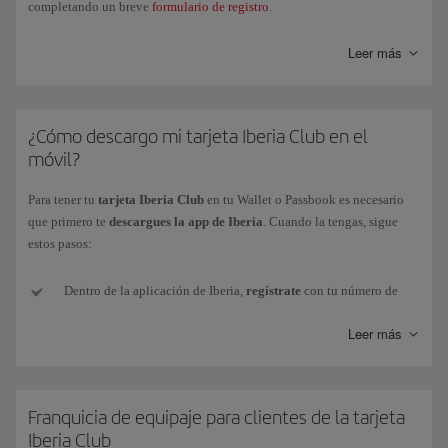
completando un breve
formulario de registro
.
Además, podrás asociar tu perfil Iberia Club a las redes sociales
Leer más
(Facebook y Linkedin) desde la misma pestaña.
¿Cómo descargo mi tarjeta Iberia Club en el
móvil?
Para tener tu
tarjeta Iberia Club
en tu Wallet o Passbook es necesario
que primero te
descargues la app de Iberia
. Cuando la tengas, sigue
estos pasos:
Dentro de la aplicación de Iberia,
regístrate
con tu número de
tarjeta o con tu e-mail y contraseña (si no tienes o no la recuerdas,
Leer más
te podemos enviar una nueva a tu e-mail).
Una vez identificado, debes
acceder
a Mi Iberia Club (esquina
superior derecha).
Franquicia de equipaje para clientes de la tarjeta
Iberia Club