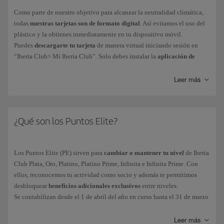
Como parte de nuestro objetivo para alcanzar la neutralidad climática,
todas
nuestras tarjetas son de formato digital
. Así evitamos el uso del
plástico y la obtienes inmediatamente en tu dispositivo móvil.
Puedes
descargarte tu tarjeta
de manera virtual iniciando sesión en
“Iberia Club> Mi Iberia Club”. Solo debes instalar la
aplicación de
Iberia para iPhone o Android
para llevar tu tarjeta en el móvil y
accederás también a funciones como reservas o check-in online.
Leer más
Nuestros clientes Iberia Club Platino, Platino Prime, Infinita o Infinita
Prime pueden contactar con nuestro Servicio de Atención de Iberia Club.
¿Qué son los Puntos Elite?
Los Puntos Elite (PE) sirven para
cambiar o mantener tu nivel
de Iberia
Club Plata, Oro, Platino, Platino Prime, Infinita e Infinita Prime. Con
ellos, reconocemos tu actividad como socio y además te permitimos
desbloquear
beneficios adicionales exclusivos
entre niveles.
Se contabilizan desde el 1 de abril del año en curso hasta el 31 de marzo
del año siguiente. Los PE acumulados durante ese periodo serán los que
determinarán tu nivel Iberia Club.
Leer más