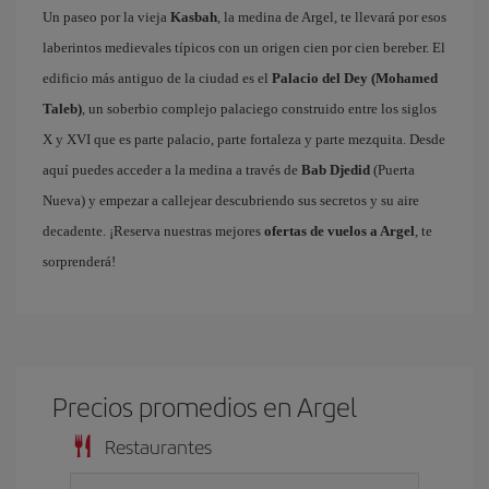
Un paseo por la vieja
Kasbah
, la medina de Argel, te llevará por esos
laberintos medievales típicos con un origen cien por cien bereber. El
edificio más antiguo de la ciudad es el
Palacio del Dey (Mohamed
Taleb)
, un soberbio complejo palaciego construido entre los siglos
X y XVI que es parte palacio, parte fortaleza y parte mezquita. Desde
aquí puedes acceder a la medina a través de
Bab Djedid
(Puerta
Nueva) y empezar a callejear descubriendo sus secretos y su aire
decadente. ¡Reserva nuestras mejores
ofertas de vuelos a Argel
, te
sorprenderá!
Precios promedios en Argel
Restaurantes