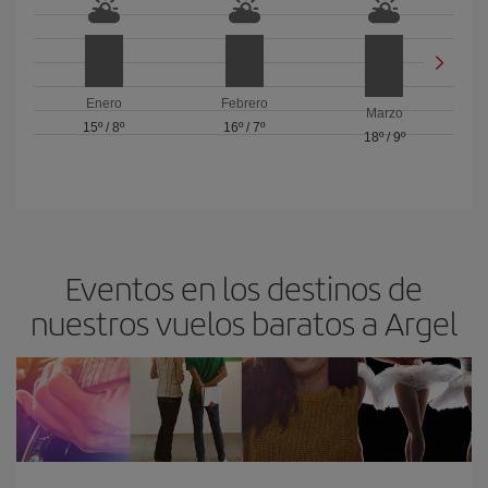
Enero
Febrero
Marzo
15º
/
8º
16º
/
7º
18º
/
9º
Eventos en los destinos de
nuestros vuelos baratos a Argel