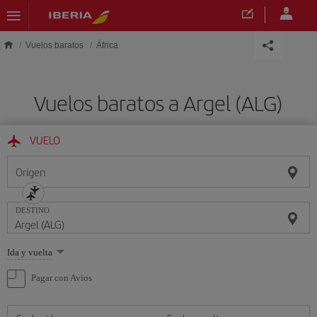
Saltar al contenido principal
Vuelos baratos
África
Vuelos baratos a Argel (ALG)
VUELO
Origen
DESTINO
Seleccione
Ida y vuelta
una
opción
Pagar con Avios