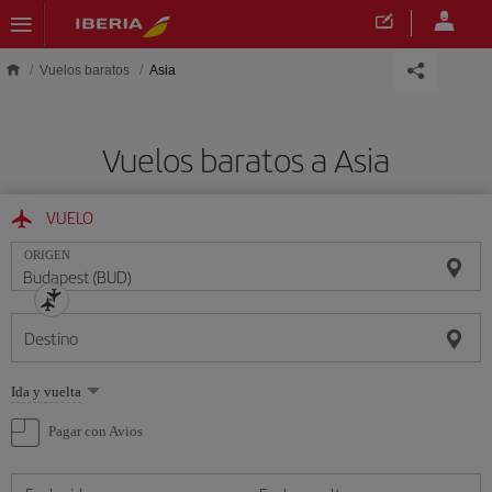
Saltar al contenido principal
Vuelos baratos
Asia
Vuelos baratos a Asia
VUELO
ORIGEN
Destino
Seleccione
Ida y vuelta
una
opción
Pagar con Avios