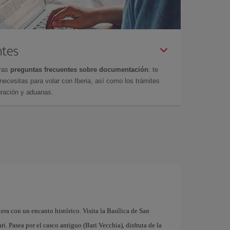
ntes
tras
preguntas frecuentes sobre documentación
: te
cesitas para volar con Iberia, así como los trámites
gración y aduanas.
tera con un encanto histórico. Visita la Basílica de San
. Pasea por el casco antiguo (Bari Vecchia), disfruta de la