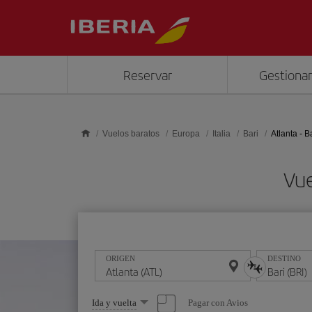
Saltar al contenido principal
Reservar
Gestionar
Vuelos baratos
Europa
Italia
Bari
Atlanta - B
Vue
ORIGEN
DESTINO
Seleccione
Pagar con Avios
Ida y vuelta