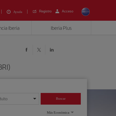
Registro
Acceso
Ayuda
cia Iberia
Iberia Plus
BRI)
dulto
Buscar
o día/mes/año
Más Económica