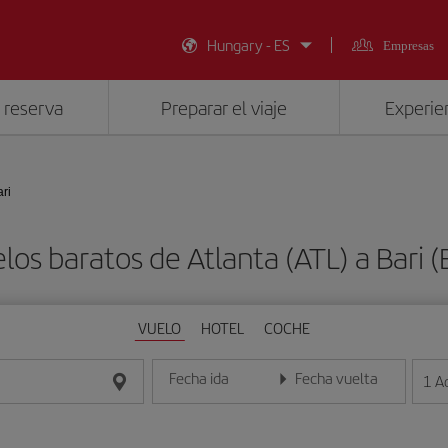
Hungary - ES
Empresas
 reserva
Preparar el viaje
Experien
ari
los baratos de Atlanta (ATL) a Bari (
VUELO
HOTEL
COCHE
Fecha ida
Fecha vuelta
1
A
Introduce la fecha en formato día/mes/año
Introduce la fecha en format