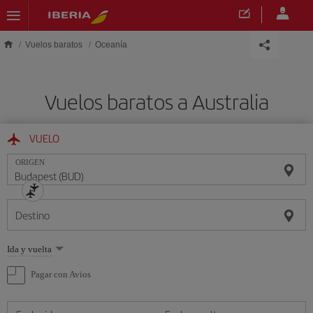
Saltar al contenido principal
Vuelos baratos
Oceanía
Vuelos baratos a Australia
VUELO
ORIGEN
Destino
Seleccione
Ida y vuelta
una
opción
Pagar con Avios