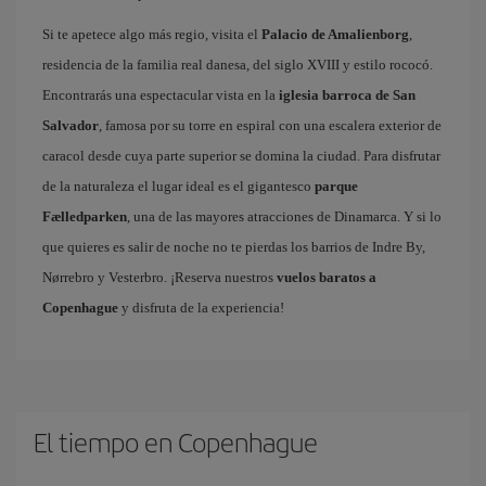
Si te apetece algo más regio, visita el
Palacio de Amalienborg
,
residencia de la familia real danesa, del siglo XVIII y estilo rococó.
Encontrarás una espectacular vista en la
iglesia barroca de San
Salvador
, famosa por su torre en espiral con una escalera exterior de
caracol desde cuya parte superior se domina la ciudad. Para disfrutar
de la naturaleza el lugar ideal es el gigantesco
parque
Fælledparken
, una de las mayores atracciones de Dinamarca. Y si lo
que quieres es salir de noche no te pierdas los barrios de Indre By,
Nørrebro y Vesterbro. ¡Reserva nuestros
vuelos baratos a
Copenhague
y disfruta de la experiencia!
El tiempo en Copenhague