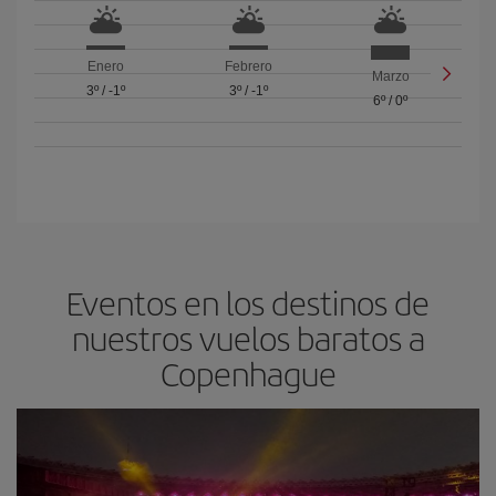
Enero
Febrero
Marzo
3º
/
-1º
3º
/
-1º
6º
/
0º
Eventos en los destinos de
nuestros vuelos baratos a
Copenhague