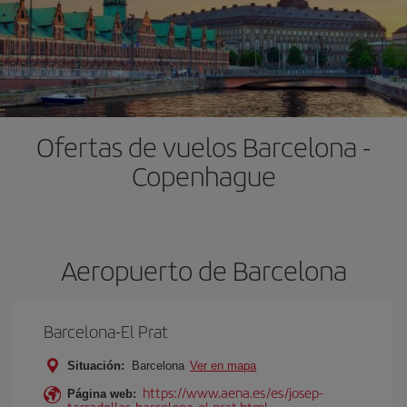
Ofertas de vuelos Barcelona -
Copenhague
Aeropuerto de Barcelona
Barcelona-El Prat
Situación:
Barcelona
Ver en mapa
https://www.aena.es/es/josep-
Página web:
tarradellas-barcelona-el-prat.html