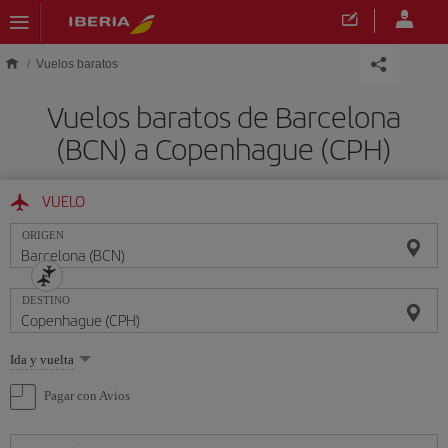
Saltar al contenido principal
Vuelos baratos
Vuelos baratos de Barcelona
(BCN) a Copenhague (CPH)
VUELO
ORIGEN
DESTINO
Seleccione
Ida y vuelta
una
opción
Pagar con Avios