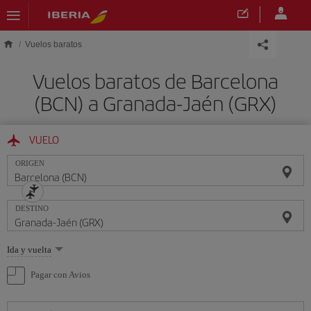
Saltar al contenido principal
Vuelos baratos
Vuelos baratos de Barcelona
(BCN) a Granada-Jaén (GRX)
VUELO
ORIGEN
DESTINO
Seleccione
Ida y vuelta
una
opción
Pagar con Avios