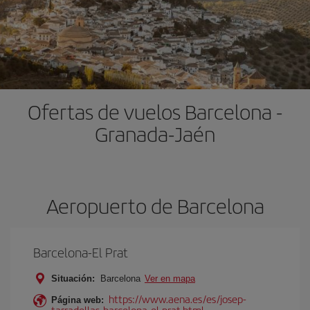
Ofertas de vuelos Barcelona -
Granada-Jaén
Aeropuerto de Barcelona
Barcelona-El Prat
Situación:
Barcelona
Ver en mapa
https://www.aena.es/es/josep-
Página web:
tarradellas-barcelona-el-prat.html