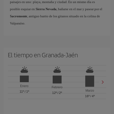
paisajes en uno: playa, montaña y ciudad. En un mismo día es
posible esquiar en
Sierra Nevada
, bañarse en el mar y pasear por el
Sacromonte
, antiguo barrio de los gitanos situado en la colina de
Valparaíso.
El tiempo en Granada-Jaén
Enero
Febrero
Marzo
11º
/
1º
12º
/
2º
16º
/
4º