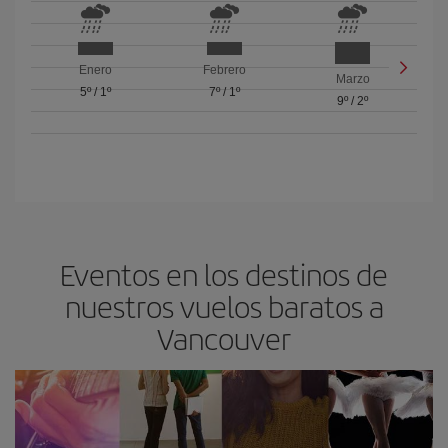
Enero
Febrero
Marzo
5º
/
1º
7º
/
1º
9º
/
2º
Eventos en los destinos de
nuestros vuelos baratos a
Vancouver