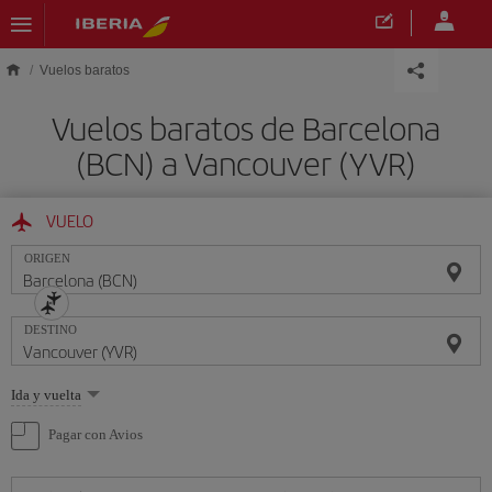
Saltar al contenido principal
Vuelos baratos
Vuelos baratos de Barcelona
(BCN) a Vancouver (YVR)
VUELO
ORIGEN
DESTINO
Seleccione
Ida y vuelta
una
opción
Pagar con Avios