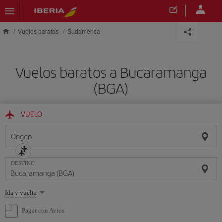
Saltar al contenido principal
Vuelos baratos
Sudamérica
Vuelos baratos a Bucaramanga
(BGA)
VUELO
Origen
DESTINO
Seleccione
Ida y vuelta
una
opción
Pagar con Avios