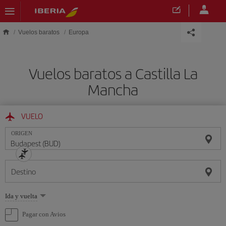
Saltar al contenido principal
Vuelos baratos
Europa
Vuelos baratos a Castilla La
Mancha
VUELO
ORIGEN
Destino
Seleccione
Ida y vuelta
una
opción
Pagar con Avios