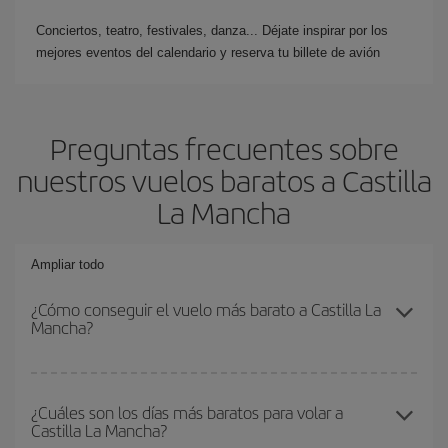
Conciertos, teatro, festivales, danza... Déjate inspirar por los
mejores eventos del calendario y reserva tu billete de avión
Preguntas frecuentes sobre
nuestros vuelos baratos a Castilla
La Mancha
Ampliar todo
¿Cómo conseguir el vuelo más barato a Castilla La
Mancha?
Podrás ahorrar en tu billete de avión y conseguir el vuelo más
barato si evitas temporadas altas, compras con antelación y
¿Cuáles son los días más baratos para volar a
Castilla La Mancha?
puedes ser flexible con las fechas y horarios de ida y vuelta.