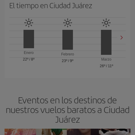
El tiempo en Ciudad Juárez
Enero
Febrero
22º
/
8º
Marzo
23º
/
9º
26º
/
11º
Eventos en los destinos de
nuestros vuelos baratos a Ciudad
Juárez