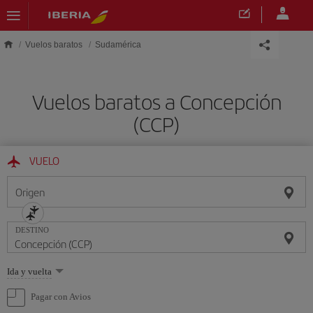
Saltar al contenido principal
Vuelos baratos
Sudamérica
Vuelos baratos a Concepción
(CCP)
VUELO
Origen
DESTINO
Seleccione
Ida y vuelta
una
opción
Pagar con Avios