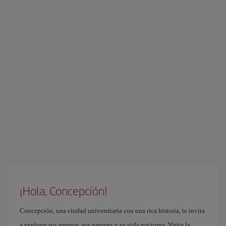
¡Hola, Concepción!
Concepción, una ciudad universitaria con una rica historia, te invita
a explorar sus museos, sus parques y su vida nocturna. Visita la