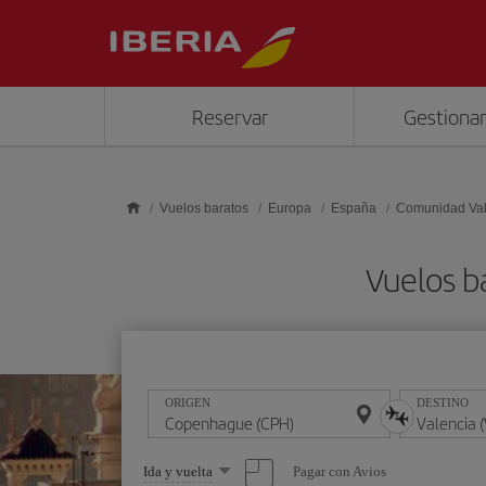
Saltar al contenido principal
Reservar
Gestionar
Vuelos baratos
Europa
España
Comunidad Va
Vuelos b
ORIGEN
DESTINO
Seleccione
Pagar con Avios
Ida y vuelta