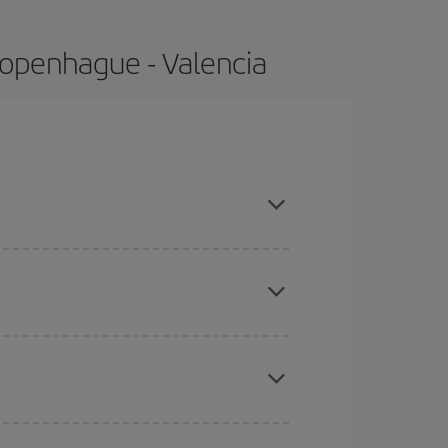
Copenhague - Valencia
, compras con antelación y puedes ser flexible con
ratos
. Dinos desde dónde vuelas, a dónde
ra días cercanos
, tanto de ida como de vuelta,
gunos
horarios
puede que te hagan ahorrar aún
eral las Navidades, la Semana Santa y los