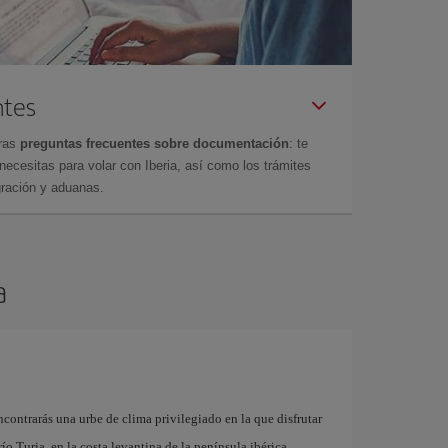
ntes
tras
preguntas frecuentes sobre documentación
: te
cesitas para volar con Iberia, así como los trámites
gración y aduanas.
a
contrarás una urbe de clima privilegiado en la que disfrutar
 río Turia, en la costa levantina de la península ibérica,