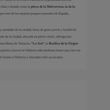
a fina y dorada como la
playa de la Malvarrosa, la de la
r por uno de los mejores parques naturales de España,
o y animado de la ciudad, lleno de gente joven y locales de
ante de la ciudad, ubicada en pleno centro, alberga tres
nta María de Valencia,
“La Seu”
, la
Basílica de la Virgen
i quieres conocer la Valencia más moderna tienes una cita con
lo barato a Valencia y descubre todo su encanto.