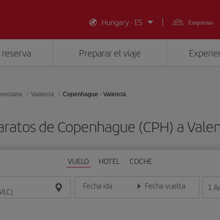
Hungary - ES
Empresas
 reserva
Preparar el viaje
Experien
lenciana
Valencia
Copenhague - Valencia
aratos de Copenhague (CPH) a Valen
VUELO
HOTEL
COCHE
Fecha ida
Fecha vuelta
1
A
Introduce la fecha en formato día/mes/año
Introduce la fecha en format