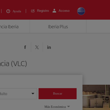
Registro
Acceso
Ayuda
cia Iberia
Iberia Plus
cia (VLC)
dulto
Buscar
o día/mes/año
Más Económica