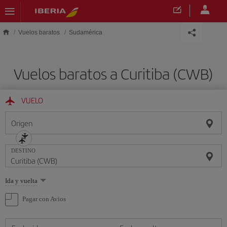
Saltar al contenido principal
Vuelos baratos
Sudamérica
Vuelos baratos a Curitiba (CWB)
VUELO
Origen
DESTINO
Seleccione
Ida y vuelta
una
opción
Pagar con Avios