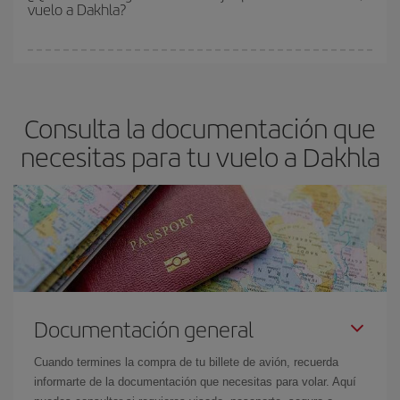
vuelo a Dakhla?
y de que las tarifas más baratas (turista) estén disponibles o se
vayan agotando. Por eso, comprar con antelación es
fundamental
para conseguir
vuelos baratos a Dakhla.
En Iberia, tenemos distintas tarifas para garantizarte el mejor
precio según tus necesidades de viaje. La tarifa básica, te
asegura el vuelo más barato.
Consulta la documentación que
necesitas para tu vuelo a Dakhla
Documentación general
Cuando termines la compra de tu billete de avión, recuerda
informarte de la documentación que necesitas para volar. Aquí