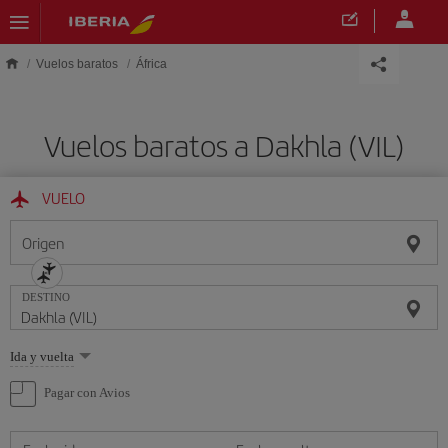
Saltar al contenido principal
Vuelos baratos
África
Vuelos baratos a Dakhla (VIL)
VUELO
Origen
DESTINO
Seleccione
Ida y vuelta
una
opción
Pagar con Avios