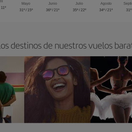
ril
Mayo
Junio
Julio
Agosto
Sept
/
11º
31º
/
15º
36º
/
21º
35º
/
22º
34º
/
21º
31º
os destinos de nuestros vuelos bara