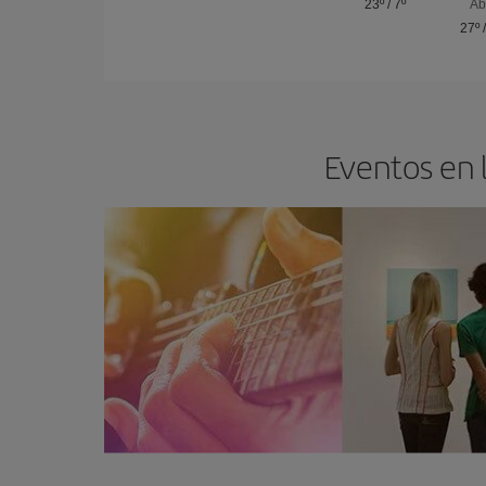
23º
/
7º
Ab
27º
Eventos en l