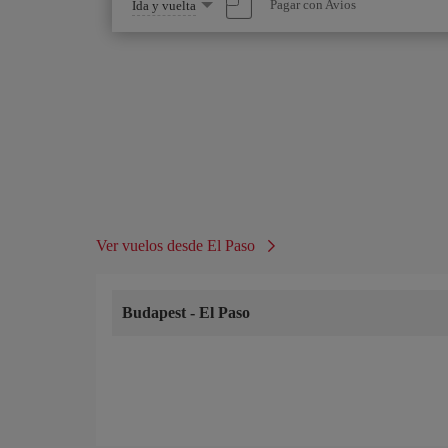
Seleccione
Pagar con Avios
Ida y vuelta
una
opción
Ver vuelos desde El Paso
Budapest
-
El Paso