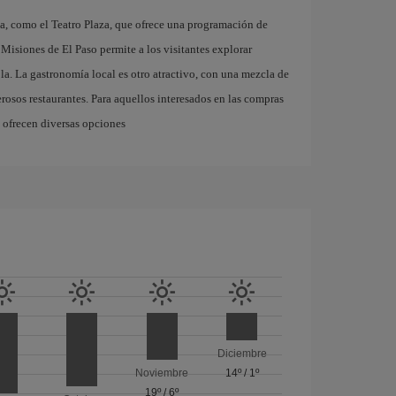
ca, como el Teatro Plaza, que ofrece una programación de
s Misiones de El Paso permite a los visitantes explorar
ola. La gastronomía local es otro atractivo, con una mezcla de
rosos restaurantes. Para aquellos interesados en las compras
 ofrecen diversas opciones
Diciembre
Noviembre
14º
/
1º
19º
/
6º