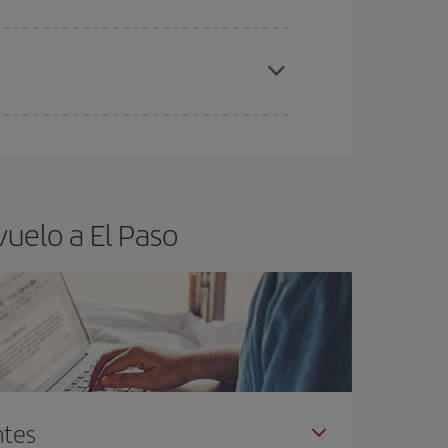
elo y de que las tarifas más baratas (turista)
 Paso.
ra el vuelo más barato.
uelo a El Paso
ntes