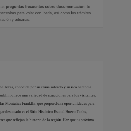
tras
preguntas frecuentes sobre documentación
: te
cesitas para volar con Iberia, así como los trámites
gración y aduanas.
de Texas, conocida por su clima soleado y su rica herencia
anklin, ofrece una variedad de atracciones para los visitantes.
de las Montañas Franklin, que proporciona oportunidades para
gar destacado es el Sitio Histórico Estatal Hueco Tanks,
res que reflejan la historia de la región. Haz que tu próxima