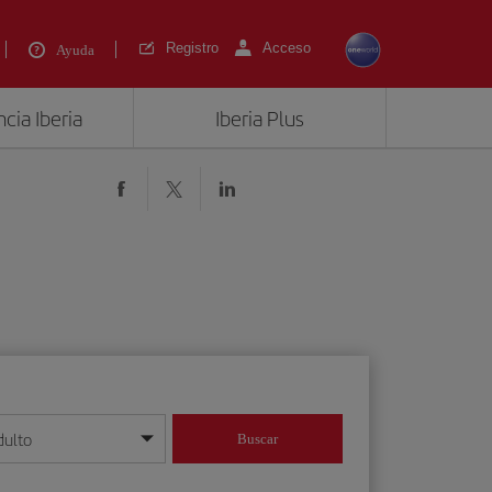
Registro
Acceso
Ayuda
cia Iberia
Iberia Plus
dulto
Buscar
o día/mes/año