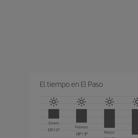
El tiempo en El Paso
Enero
Febrero
15º
/
1º
Marzo
18º
/
3º