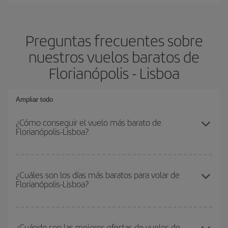
Preguntas frecuentes sobre
nuestros vuelos baratos de
Florianópolis - Lisboa
Ampliar todo
¿Cómo conseguir el vuelo más barato de
Florianópolis-Lisboa?
Podrás ahorrar en tu billete de avión de Florianópolis-Lisboa-dest y
conseguir el vuelo más barato si evitas temporadas altas,
¿Cuáles son los días más baratos para volar de
Florianópolis-Lisboa?
compras con antelación y puedes ser flexible con las fechas y
horarios de ida y vuelta.
Para saber qué días te saldrá más económico volar, solo tienes
que empezar una consulta en nuestro
buscador de vuelos
¿Cuándo son las mejores ofertas de vuelos de