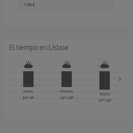
7,00 €
El tiempo en Lisboa
Enero
Febrero
Marzo
14º
/
9º
14º
/
10º
17º
/
11º