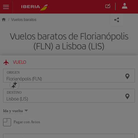
Saltar al contenido principal
Vuelos baratos
Vuelos baratos de Florianópolis
(FLN) a Lisboa (LIS)
VUELO
ORIGEN
DESTINO
Seleccione
Ida y vuelta
una
opción
Pagar con Avios