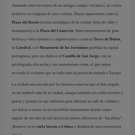
Asentada sobre los restos de un antiguo campo volcánico, su centro
histórico se compone de siete colinas. Plazas imponentes como la
Plaza del Rossío
(centro neurálgico de la ciudad, llena de cafés y
restaurantes) o la
Plaza del Comercio
. Otros monumentos de gran
belleza y valor histórico y arquitectónico como la
Torre de Belem
,
la
Catedral
, o el
Monasterio de los Jerónimos
pueblan la capital
portuguesa, pero sin duda es el
Castillo de San Jorge
, con su
privilegiada ubicación y sus majestuosas vistas, el que mejor
recuerda al visitante que se halla ante la puerta de entrada a Europa.
La ciudad está surcada por los famosos tranvías que se han erigido
en un símbolo más de la ciudad, aunque también sus calles invitan a
pasear y pararse en sus cafeterías para saborear su café de calidad y
sus dulces o entrar en sus increíbles restaurantes donde comer
alguno de sus más de mil deliciosos platos diferentes de “bacalhau”.
¡Reserva ya tu
vuelo barato a Lisboa
y disfruta de una experiencia
única!