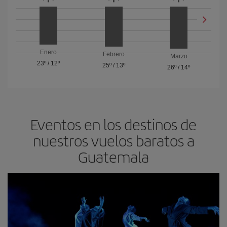
Enero
Febrero
Marzo
23º
/
12º
25º
/
13º
26º
/
14º
Eventos en los destinos de
nuestros vuelos baratos a
Guatemala