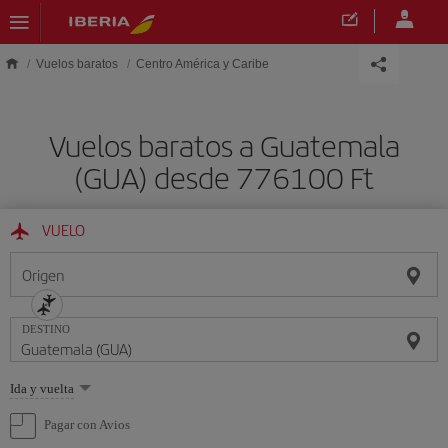
Saltar al contenido principal
Vuelos baratos
Centro América y Caribe
Vuelos baratos a Guatemala
(GUA) desde 776100 Ft
VUELO
Origen
DESTINO
Seleccione
Ida y vuelta
una
opción
Pagar con Avios