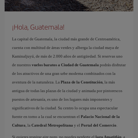
¡Hola, Guatemala!
La capital de Guatemala, la ciudad más grande de Centroamérica,
cuenta con multitud de áreas verdes y alberga la ciudad maya de
Kaminaljuyú, de más de 2.000 años de antigüedad. Si reservas uno
de nuestros
vuelos baratos a Ciudad de Guatemala
podrás disfrutar
de los atractivos de una gran urbe moderna combinados con la
aventura de la naturaleza. La
Plaza de la Constitución
, la más
antigua de todas las plazas de la ciudad y animada por pintorescos
puestos de artesanía, es uno de los lugares más imponentes y
significativos de la ciudad. Su centro lo ocupa una espectacular
fuente en torno a la cual se encuentran el
Palacio Nacional de la
Cultura
, la
Catedral Metropolitana
y el
Portal del Comercio
.
Si quieres respirar aire puro, no puedes perderte el
lago Amatitlán
, a