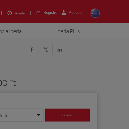
Registro
Acceso
Ayuda
cia Iberia
Iberia Plus
00 Ft
dulto
Buscar
o día/mes/año