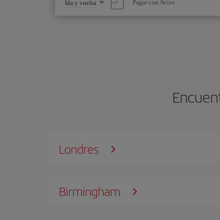
Seleccione
Pagar con Avios
Ida y vuelta
una
opción
Encuentr
Londres
Birmingham