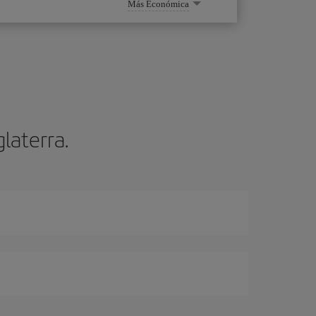
Más Económica
glaterra.