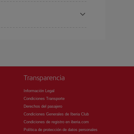
elo y de que las tarifas más baratas (turista)
laterra.
ra el vuelo más barato.
Transparencia
Información Legal
Condiciones Transporte
Derechos del pasajero
Condiciones Generales de Iberia Club
Condiciones de registro en iberia.com
Política de protección de datos personales