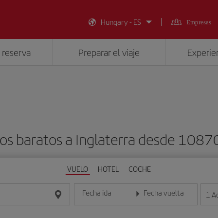
Hungary - ES
Empresas
 reserva
Preparar el viaje
Experien
os baratos a Inglaterra desde 1087
VUELO
HOTEL
COCHE
Fecha ida
Fecha vuelta
1
A
Introduce la fecha en formato día/mes/año
Introduce la fecha en format