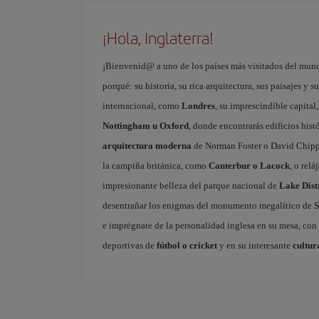
¡Hola, Inglaterra!
¡Bienvenid@ a uno de los países más visitados del mun
porqué: su historia, su rica arquitectura, sus paisajes y 
internacional, como
Londres
, su imprescindible capital
Nottingham u Oxford
, donde encontrarás edificios hist
arquitectura moderna
de Norman Foster o David Chipper
la campiña británica, como
Canterbur o Lacock
, o rel
impresionante belleza del parque nacional de
Lake Dist
desentrañar los enigmas del monumento megalítico de
S
e imprégnate de la personalidad inglesa en su mesa, con
deportivas de
fútbol o cricket
y en su interesante
cultur