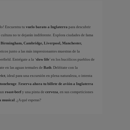
do! Encuentra tu
vuelo barato a Inglaterra
para descubrir
su cultura no te dejarán indiferente. Explora ciudades de fama
,
Birmingham, Cambridge, Liverpool, Manchester,
óricos junto a las más impresionantes muestras de la
field. Entrégate a la ‘
slow life
’ en los bucólicos pueblos de
ájate en las aguas termales de
Bath
. Deléitate con la
rict
, ideal para una excursión en plena naturaleza, o intenta
tonehenge
. R
eserva ahora tu billete de avión a Inglaterra
 un
roast-beef
y una pinta de
cerveza
, en sus competiciones
a musical
. ¿A qué esperas?