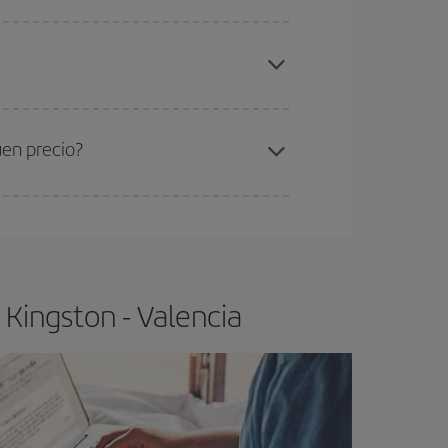
elo y de que las tarifas más baratas (turista)
ngston-Valencia-dest
.
ra el vuelo más barato.
uen precio?
ser flexible.
Lo normal es que
cuanto antes
 poco abiertos, podrás
elegir el precio más
Kingston - Valencia