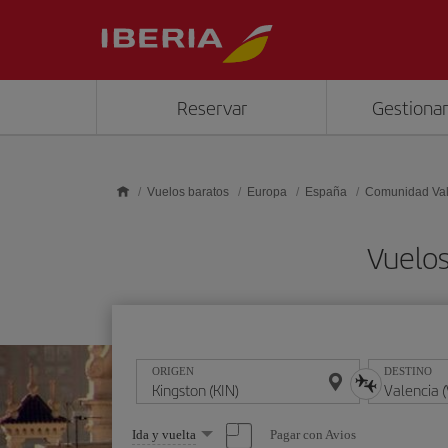
Saltar al contenido principal
Reservar
Gestionar
Vuelos baratos
Europa
España
Comunidad Va
Vuelos
ORIGEN
DESTINO
Seleccione
Pagar con Avios
Ida y vuelta