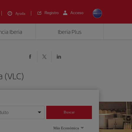
Registro
Acceso
Ayuda
cia Iberia
Iberia Plus
a (VLC)
dulto
Buscar
o día/mes/año
Más Económica