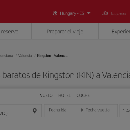
Hungary - ES
Empresas
 reserva
Preparar el viaje
Experien
lenciana
Valencia
Kingston - Valencia
 baratos de Kingston (KIN) a Valenci
VUELO
HOTEL
COCHE
Fecha ida
Fecha vuelta
1
A
Introduce la fecha en formato día/mes/año
Introduce la fecha en format