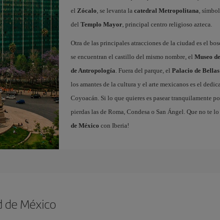
el
Zócalo
, se levanta la
catedral Metropolitana
, símbol
del
Templo Mayor
, principal centro religioso azteca.
Otra de las principales atracciones de la ciudad es el bo
se encuentran el castillo del mismo nombre, el
Museo de
de Antropología
. Fuera del parque, el
Palacio de Bellas
los amantes de la cultura y el arte mexicanos es el dedi
Coyoacán. Si lo que quieres es pasear tranquilamente por
pierdas las de Roma, Condesa o San Ángel. Que no te lo
de México
con Iberia!
d de México