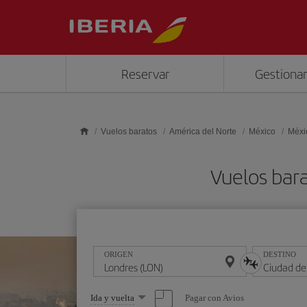
Saltar al contenido principal
Reservar
Gestionar
Vuelos baratos
América del Norte
México
Méxi
Vuelos bar
ORIGEN
DESTINO
Seleccione
Pagar con Avios
Ida y vuelta