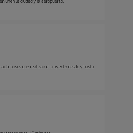
ren unen la ciudad y el aeropuerto.
y autobuses que realizan el trayecto desde y hasta
Hay trenes cada 15 minutos.