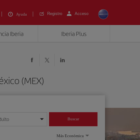
Registro
Acceso
Ayuda
cia Iberia
Iberia Plus
éxico (MEX)
dulto
Buscar
o día/mes/año
Más Económica