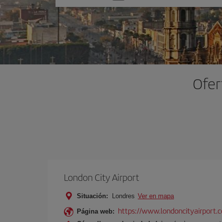
una
opción
Ofer
London City Airport
Situación:
Londres
Ver en mapa
https://www.londoncityairport.
Página web: