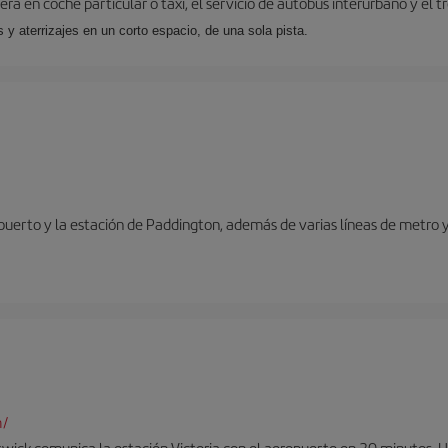
ra en coche particular o taxi, el servicio de autobús interurbano y el t
y aterrizajes en un corto espacio, de una sola pista.
opuerto y la estación de Paddington, además de varias líneas de metro 
m/
twick comunica la estación Victoria con el aeropuerto en 30 minutos. 