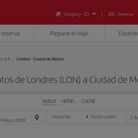
Hungary - ES
Empresas
 reserva
Preparar el viaje
Experien
co D.F.
Londres - Ciudad de México
atos de Londres (LON) a Ciudad de M
VUELO
HOTEL
COCHE
Fecha ida
Fecha vuelta
1
A
Introduce la fecha en formato día/mes/año
Introduce la fecha en format