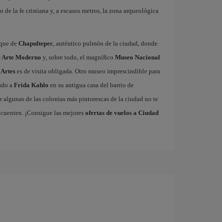
o de la fe cristiana y, a escasos metros, la zona arqueológica
sque de
Chapultepec
, auténtico pulmón de la ciudad, donde
 Arte Moderno
y, sobre todo, el magnífico
Museo Nacional
 Artes
es de visita obligada. Otro museo imprescindible para
cado a
Frida Kahlo
en su antigua casa del barrio de
 algunas de las colonias más pintorescas de la ciudad no te
 cuenten. ¡Consigue las mejores
ofertas de vuelos a Ciudad