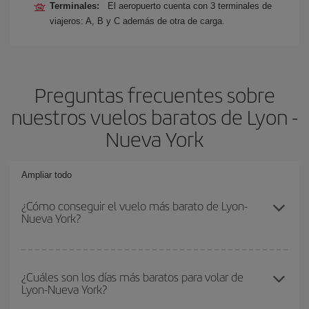
Terminales:
El aeropuerto cuenta con 3 terminales de
viajeros: A, B y C además de otra de carga.
Preguntas frecuentes sobre
nuestros vuelos baratos de Lyon -
Nueva York
Ampliar todo
¿Cómo conseguir el vuelo más barato de Lyon-
Nueva York?
Podrás ahorrar en tu billete de avión de Lyon-Nueva York-dest y
conseguir el vuelo más barato si evitas temporadas altas,
¿Cuáles son los días más baratos para volar de
Lyon-Nueva York?
compras con antelación y puedes ser flexible con las fechas y
horarios de ida y vuelta.