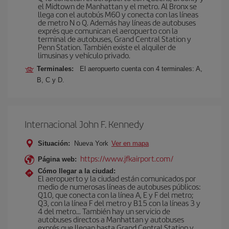
el Midtown de Manhattan y el metro. Al Bronx se
llega con el autobús M60 y conecta con las líneas
de metro N o Q. Además hay líneas de autobuses
exprés que comunican el aeropuerto con la
terminal de autobuses, Grand Central Station y
Penn Station. También existe el alquiler de
limusinas y vehículo privado.
Terminales:
El aeropuerto cuenta con 4 terminales: A,
B, C y D.
Internacional John F. Kennedy
Situación:
Nueva York
Ver en mapa
https://www.jfkairport.com/
Página web:
Cómo llegar a la ciudad:
El aeropuerto y la ciudad están comunicados por
medio de numerosas líneas de autobuses públicos:
Q10, que conecta con la línea A, E y F del metro;
Q3, con la línea F del metro y B15 con la líneas 3 y
4 del metro… También hay un servicio de
autobuses directos a Manhattan y autobuses
exprés que llegan hasta Grand Central Station y