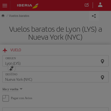
Saltar al contenido principal
Vuelos baratos
Vuelos baratos de Lyon (LYS) a
Nueva York (NYC)
VUELO
ORIGEN
DESTINO
Seleccione
Ida y vuelta
una
opción
Pagar con Avios