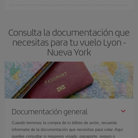
fundamental
para conseguir
vuelos baratos a Lyon-Nueva York-
En Iberia, tenemos distintas tarifas para garantizarte el mejor
dest
.
precio según tus necesidades de viaje. La tarifa básica, te
asegura el vuelo más barato.
Consulta la documentación que
necesitas para tu vuelo Lyon -
Nueva York
Documentación general
Cuando termines la compra de tu billete de avión, recuerda
informarte de la documentación que necesitas para volar. Aquí
puedes consultar si requieres visado, pasaporte, seguro o