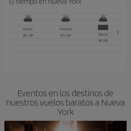
El tiempo en Nueva York
Enero
Febrero
Marzo
3º
/
-4º
5º
/
-4º
9º
/
0º
Eventos en los destinos de
nuestros vuelos baratos a Nueva
York